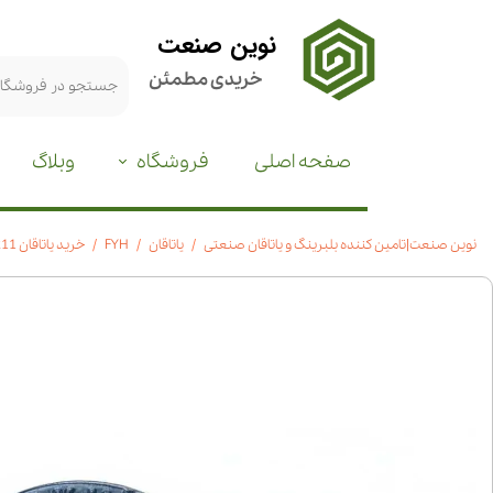
نوین صنعت
خریدی مطمئن
صفحه اصلی
فروشگاه
وبلاگ
نوین صنعت|تامین کننده بلبرینگ و یاتاقان صنعتی
یاتاقان
FYH
خرید یاتاقان UCFL 211 | برند FYH ژاپن | استعلام قیمت