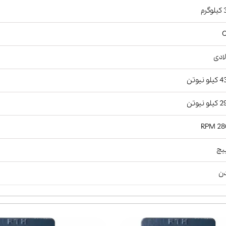
رم
ادی
و نیوتن
و نیوتن
2800
ن