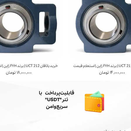
خرید یاتاقان UCT 212 | برند FYH ژاپن | استعلام قیمت
۱۴,۰۰۰,۰۰۰ تومان
۱۸,۰۰۰,۰۰۰ تومان
​قابلیت پرداخت با
تتر"USDT"
سریع و امن