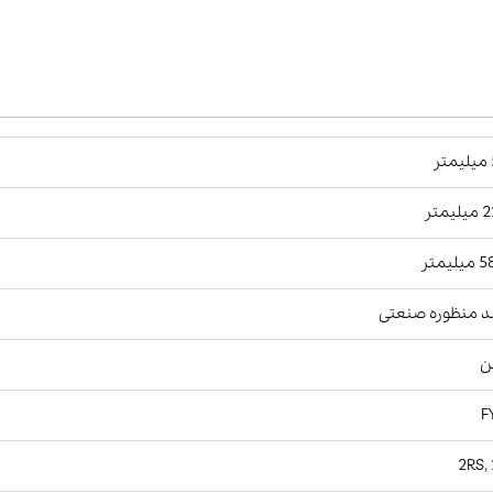
ر
یمتر
لیمتر
د منظوره صنعتی
ن
F
2RS,