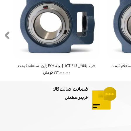
خرید یاتاقان UCT 213 | برند FYH ژاپن | استعلام قیمت
خرید ی
۲۳,۰۰۰,۰۰۰ تومان
ضمانت اصالت کالا
خریدی مطمئن