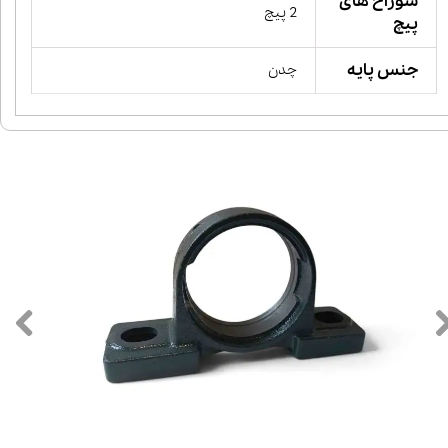
سوراخ های
2 پیچ
پیچ
جنس پایه
چدن