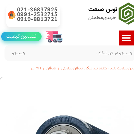
نوین صنعت
021-36837925
0991-2532715
خریدی مطمئن
0919-8813721
تضمین کیفیت
جستجو
وین صنعت|تامین کننده بلبرینگ و یاتاقان صنعتی
یاتاقان
FYH
خرید یاتاقان UCFL 209 | برند FYH ژاپن | استعلام قیمت