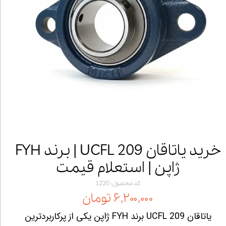
خرید یاتاقان UCFL 209 | برند FYH
ژاپن | استعلام قیمت
کد محصول: 1220
۶,۲۰۰,۰۰۰ تومان
یاتاقان UCFL 209 برند FYH ژاپن یکی از پرکاربردترین