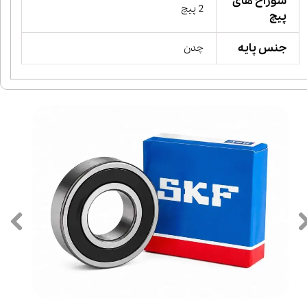
سوراخ های
2 پیچ
پیچ
جنس پایه
چدن