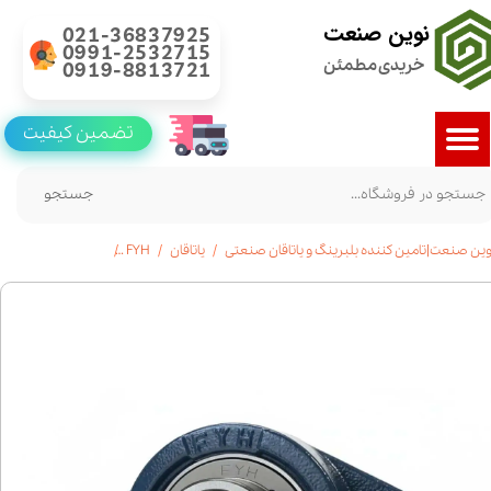
نوین صنعت
021-36837925
0991-2532715
خریدی مطمئن
0919-8813721
تضمین کیفیت
جستجو
وین صنعت|تامین کننده بلبرینگ و یاتاقان صنعتی
یاتاقان
FYH
خرید یاتاقان UCFL 208 | برند FYH ژاپن | استعلام قیمت