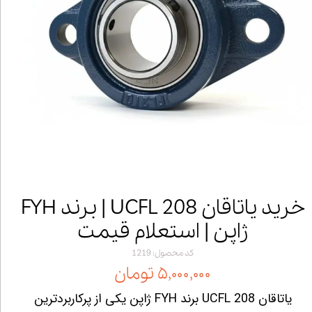
خرید یاتاقان UCFL 208 | برند FYH
ژاپن | استعلام قیمت
کد محصول: 1219
۵,۰۰۰,۰۰۰ تومان
یاتاقان UCFL 208 برند FYH ژاپن یکی از پرکاربردترین