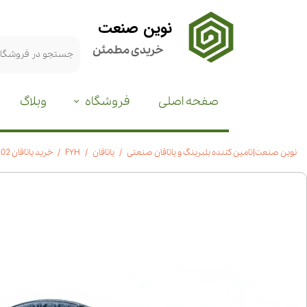
نوین صنعت
خریدی مطمئن
صفحه اصلی
فروشگاه
وبلاگ
نوین صنعت|تامین کننده بلبرینگ و یاتاقان صنعتی
یاتاقان
FYH
خرید یاتاقان UCFL 202 | برند FYH ژاپن | استعلام قیمت