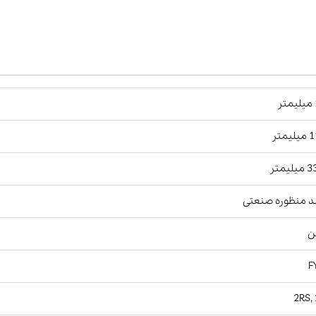
ر
یمتر
لیمتر
د منظوره صنعتی
ن
F
2RS,