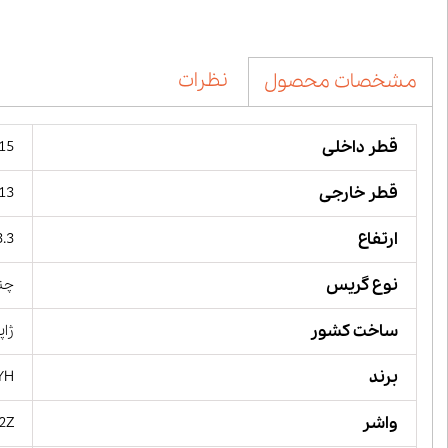
نظرات
مشخصات محصول
قطر داخلی
15 میلیمت
قطر خارجی
113 میل
ارتفاع
33.3 می
نوع گریس
چن
ساخت کشور
ژاپ
برند
YH
واشر
 2Z