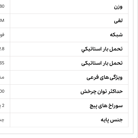
وزن
480 گ
لقی
CM
شبکه
فول
تحمل بار استاتيكي
12.8 کیل
تحمل بار استاتیکی
6.65 کیل
ویژگی های فرعی
منا
حداکثر توان چرخش
 RPM
سوراخ های پیچ
2 پیچ
جنس پایه
چد