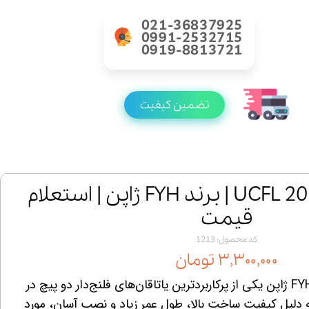
021-36837925
0991-2532715
0919-8813721
تضمین کیفیت
خرید یاتاقان UCFL 202 | برند FYH ژاپن | استعلام
قیمت
کد محصول: 1213
۳,۳۰۰,۰۰۰ تومان
یاتاقان UCFL 202 برند FYH ژاپن یکی از پرکاربردترین یاتاقان‌های فلنج‌دار دو پیچ در
دلیل کیفیت ساخت بالا، طول عمر زیاد و نصب آسان، مورد