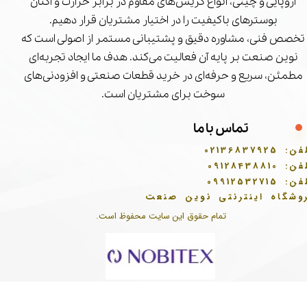
اروپایی و چینی، انواع گریس‌های مقاوم در برابر حرارت و اکتان
بوسترهای باکیفیت را در اختیار مشتریان قرار دهیم.
تخصص فنی، مشاوره دقیق و پشتیبانی مستمر از اصولی است که
نوین صنعت بر پایه آن فعالیت می‌کند. هدف ما ایجاد تجربه‌ای
مطمئن، سریع و حرفه‌ای در خرید قطعات صنعتی و افزودنی‌های
سوخت برای مشتریان است.
تماس با ما
فن:
02136837925
فن:
09128438810
فن:
09912532715
وشگاه اینترنتی نوین صنعت
تمام حقوق این سایت محفوظ است.