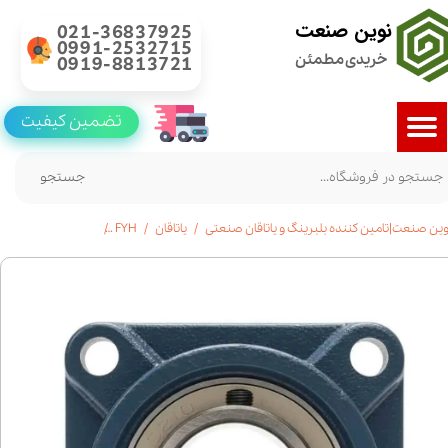
نوین صنعت
021-36837925
0991-2532715
خریدی مطمئن
0919-8813721
تضمین کیفیت
جستجو
وین صنعت|تامین کننده بلبرینگ و یاتاقان صنعتی
یاتاقان
FYH
خرید یاتاقان UCF 212 | برند FYH ژاپن | استعلام قیمت