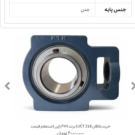
جنس پایه
چدن
خرید یاتاقان UCT 216 | برند FYH ژاپن | استعلام قیمت
۴۰,۰۰۰,۰۰۰ تومان