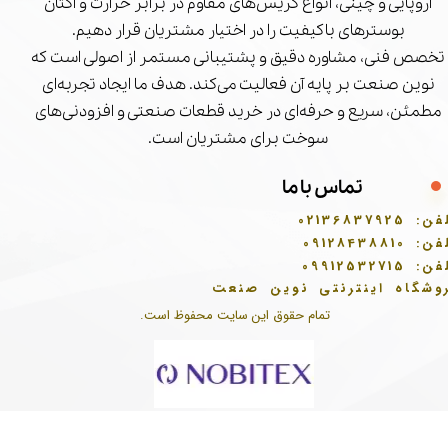
اروپایی و چینی، انواع گریس‌های مقاوم در برابر حرارت و اکتان
بوسترهای باکیفیت را در اختیار مشتریان قرار دهیم.
تخصص فنی، مشاوره دقیق و پشتیبانی مستمر از اصولی است که
نوین صنعت بر پایه آن فعالیت می‌کند. هدف ما ایجاد تجربه‌ای
مطمئن، سریع و حرفه‌ای در خرید قطعات صنعتی و افزودنی‌های
سوخت برای مشتریان است.
تماس با ما
فن:
02136837925
فن:
09128438810
فن:
09912532715
وشگاه اینترنتی نوین صنعت
تمام حقوق این سایت محفوظ است.