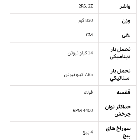
واشر
2RS, 2Z
وزن
830 گرم
لقی
CM
تحمل بار
14 کیلو نیوتن
دینامیکی
تحمل بار
7.85 کیلو نیوتن
استاتيكي
قفسه
فولاد
حداکثر توان
4400 RPM
چرخش
سوراخ های
4 پیچ
پیچ