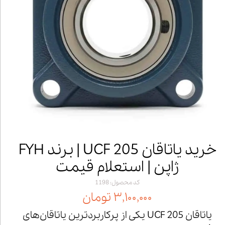
خرید یاتاقان UCF 205 | برند FYH
ژاپن | استعلام قیمت
کد محصول: 1198
۳,۱۰۰,۰۰۰ تومان
یاتاقان UCF 205 یکی از پرکاربردترین یاتاقان‌های