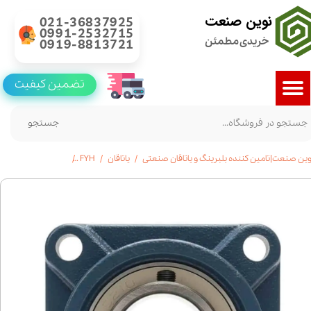
نوین صنعت
021-36837925
0991-2532715
خریدی مطمئن
0919-8813721
تضمین کیفیت
جستجو
وین صنعت|تامین کننده بلبرینگ و یاتاقان صنعتی
یاتاقان
FYH
خرید یاتاقان UCF 205 | برند FYH ژاپن | استعلام قیمت