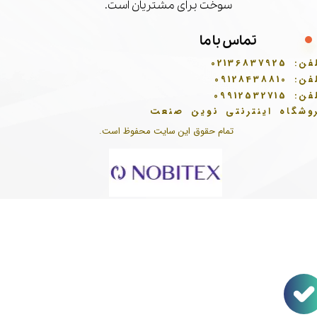
سوخت برای مشتریان است.
تماس با ما
فن:
02136837925
فن:
09128438810
فن:
09912532715
وشگاه اینترنتی نوین صنعت
تمام حقوق این سایت محفوظ است.