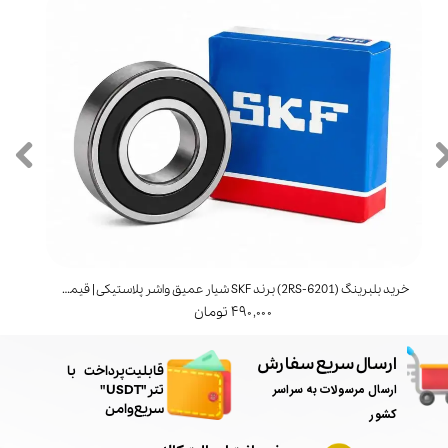
خرید بلبرینگ (6201‑2RS) برند SKF شیار عمیق واشر پلاستیکی | قیمت و مشخصات
خرید بل
۴۹۰,۰۰۰ تومان
ارسال سریع سفارش
​قابلیت پرداخت با
ارسال مرسولات به سراسر
تتر"USDT"
سریع و امن
کشور