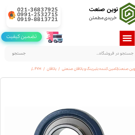
نوین صنعت
021-36837925
0991-2532715
خریدی مطمئن
0919-8813721
تضمین کیفیت
جستجو
وین صنعت|تامین کننده بلبرینگ و یاتاقان صنعتی
یاتاقان
FYH
خرید یاتاقان UCP 216 | برند FYH ژاپن | استعلام قیمت