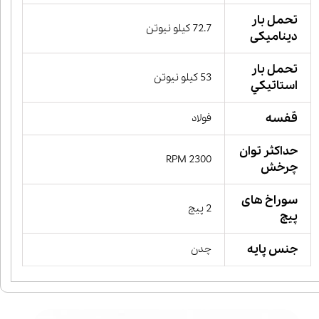
تحمل بار
72.7 کیلو نیوتن
دینامیکی
تحمل بار
53 کیلو نیوتن
استاتيكي
قفسه
فولاد
حداکثر توان
2300 RPM
چرخش
سوراخ های
2 پیچ
پیچ
جنس پایه
چدن