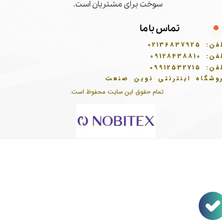
سوخت برای مشتریان است.
تماس با ما
فن:
02136837925
فن:
09128438810
فن:
09912532715
وشگاه اینترنتی نوین صنعت
تمام حقوق این سایت محفوظ است.