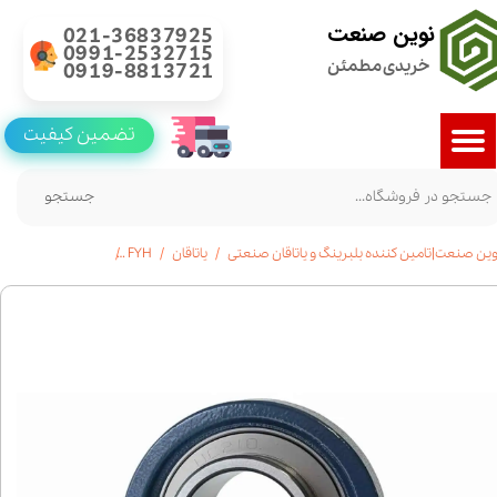
نوین صنعت
021-36837925
0991-2532715
خریدی مطمئن
0919-8813721
تضمین کیفیت
جستجو
وین صنعت|تامین کننده بلبرینگ و یاتاقان صنعتی
یاتاقان
FYH
خرید یاتاقان UCP 204 | برند FYH ژاپن | استعلام قیمت