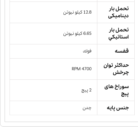
تحمل بار
12.8 کیلو نیوتن
دینامیکی
تحمل بار
6.65 کیلو نیوتن
استاتيكي
قفسه
فولاد
حداکثر توان
4700 RPM
چرخش
سوراخ های
2 پیچ
پیچ
جنس پایه
چدن