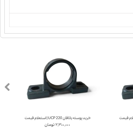
خرید پوسته یاتاقان UCP 220 | استعلام قیمت
خرید ی
۲,۳۰۰,۰۰۰ تومان