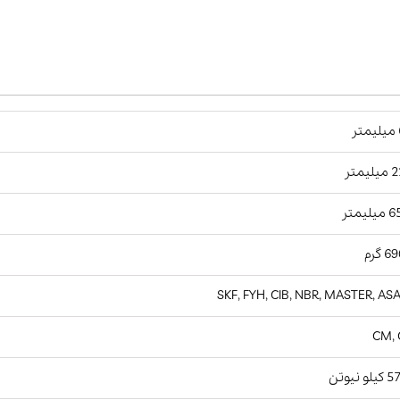
ر
یمتر
لیمتر
 گرم
SKF, FYH, CIB, NBR, MASTER, AS
CM, 
و نیوتن