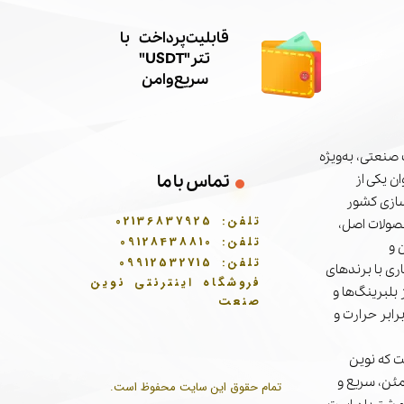
​قابلیت پرداخت با
تتر"USDT"
سریع و امن
صنعتی، به‌ویژه
تماس با ما
ن یکی از
سازی کشور
تلفن:
02136837925
حصولات اصل،
تلفن:
09128438810
 و
تلفن:
09912532715
ری با برندهای
فروشگاه اینترنتی نوین
بلبرینگ‌ها و
صنعت
برابر حرارت و
 که نوین
مئن، سریع و
تمام حقوق این سایت محفوظ است.