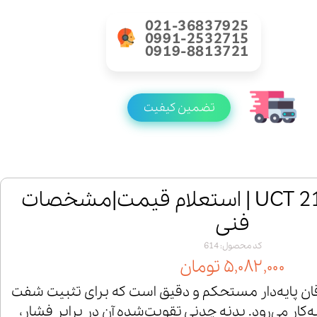
021-36837925
0991-2532715
0919-8813721
تضمین کیفیت
خرید یاتاقان UCT 213 | استعلام قیمت|مشخصات
فنی
کد محصول: 614
۵,۰۸۲,۰۰۰ تومان
UCT 2 یک یاتاقان پایه‌دار مستحکم و دقیق است که برای تثبیت شفت
‌کار می‌رود. بدنه چدنی تقویت‌شده آن در برابر فشار،