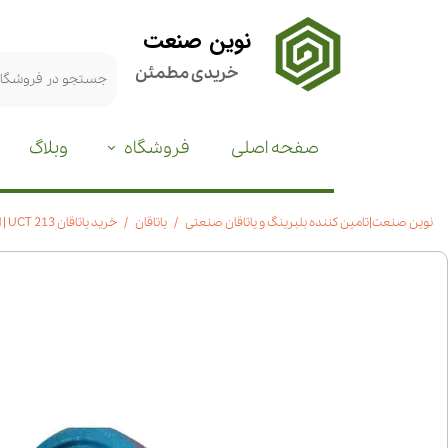
نوین صنعت
خریدی مطمئن
صفحه اصلی
فروشگاه
وبلاگ
نوین صنعت|تامین کننده بلبرینگ و یاتاقان صنعتی
یاتاقان
خرید یاتاقان UCT 213 | استعلام قیمت|مشخصات فنی