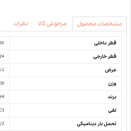
مرجوعی کالا
نظرات
مشخصات محصول
قطر داخلی
65 میلیمت
قطر خارجی
224 میل
عرض
65.1 می
وزن
6900
برند
AHI
لقی
C3
تحمل بار دینامیکی
57/2 کیل