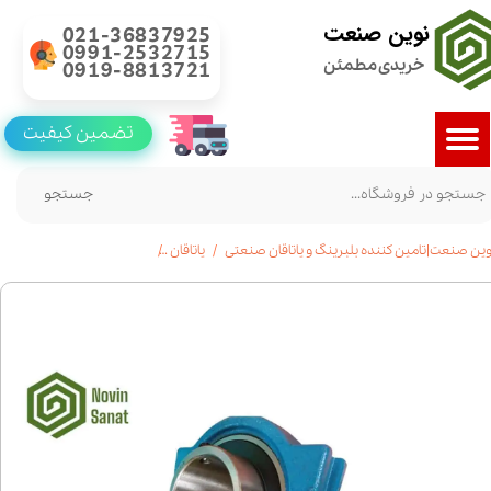
نوین صنعت
021-36837925
0991-2532715
خریدی مطمئن
0919-8813721
تضمین کیفیت
جستجو
وین صنعت|تامین کننده بلبرینگ و یاتاقان صنعتی
یاتاقان
خرید یاتاقان UCT 204 | استعلام قیمت|مشخصات فنی