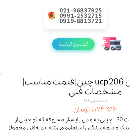
021-36837925
0991-2532715
0919-8813721
تضمین کیفیت
خرید یاتاقان ucp206 چین|قیمت مناسب|
مشخصات فنی
کد محصول: 568
۱,۰۷۴,۵۱۶ تومان
یاتاقان UCP 206 شفت 30 چینی یه مدل پایه‌دار معروفه که تو خیلی از
سبک و نیمه‌سنگین استفاده می‌شه. بدنه‌اش معمولا