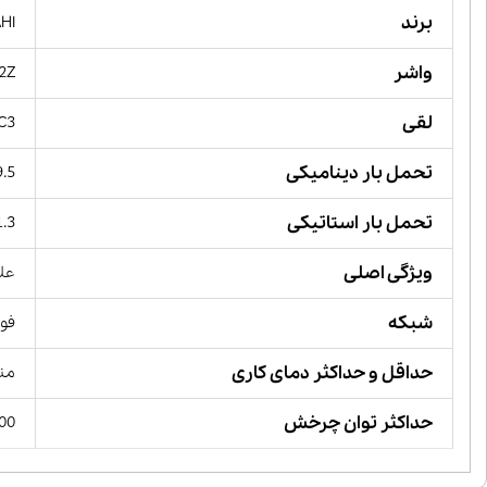
برند
AHI
واشر
 2Z
لقی
C3
تحمل بار دینامیکی
19.5 کیل
تحمل بار استاتیکی
11.3 کیل
ویژگی اصلی
علا
شبکه
فول
حداقل و حداکثر دمای کاری
منفی 5 تا مثبت
حداکثر توان چرخش
 RPM