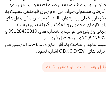
توش جا زده شده، یعنی آماده نصبه و دردسر زیادی
برای کارهای معمولی جواب می‌ده و چون قیمتش نسبت به
 تو بازار خیلی پرطرفداره. البته کیفیتش مثل مدل‌های
ای کارهای معمولی و کم‌فشار گزینه بدی نیست.
جهت خرید یاتاقان های چینی و ژاپنی می توانید با شماره های 09128438810 و
099 تماس حاصل فرمایید.
از برند های معتبر در زمینه تولید و ساخت یاتاقان های pillow block چینی می
 : CIB,KG,DYZV اشاره نمود.
دلیل نوسانات قیمت ارز تماس بگیرید.