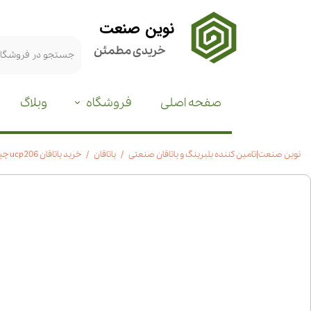
نوین صنعت
خریدی مطمئن
صفحه اصلی
فروشگاه
وبلاگ
نوین صنعت|تامین کننده بلبرینگ و یاتاقان صنعتی
یاتاقان
خرید یاتاقان ucp206 چین|قیمت مناسب|مشخصات فنی