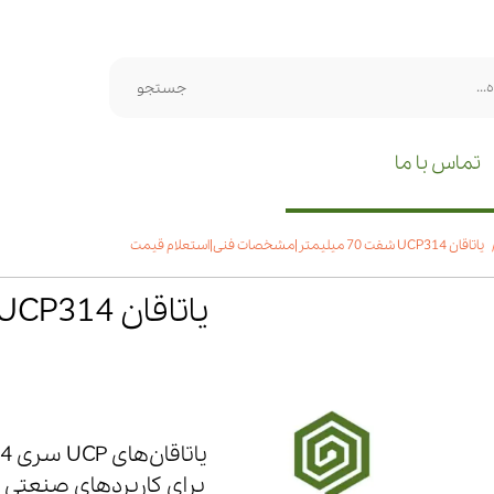
جستجو
تماس با ما
یاتاقان UCP314 شفت 70 میلیمتر|مشخصات فنی|استعلام قیمت
برای کاربردهای صنعتی س