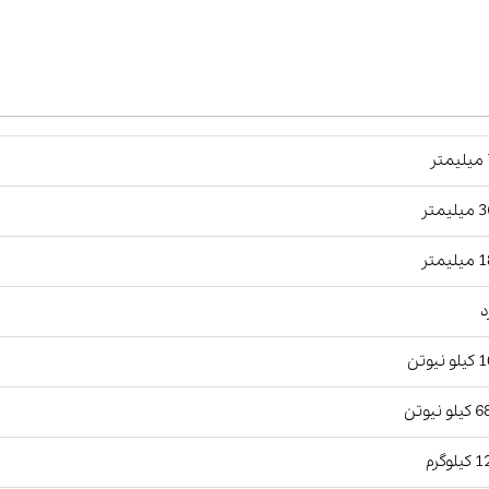
ر
یمتر
یمتر
د
نیوتن
و نیوتن
لوگرم