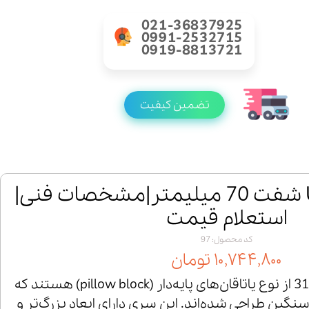
021-36837925
0991-2532715
0919-8813721
تضمین کیفیت
یاتاقان UCP314 شفت 70 میلیمتر|مشخصات فنی|
استعلام قیمت
کد محصول: 97
۱۰,۷۴۴,۸۰۰ تومان
یاتاقان‌های UCP سری 314 از نوع یاتاقان‌های پایه‌دار (pillow block) هستند که
نگین طراحی شده‌اند. این سری دارای ابعاد بزرگ‌تر و