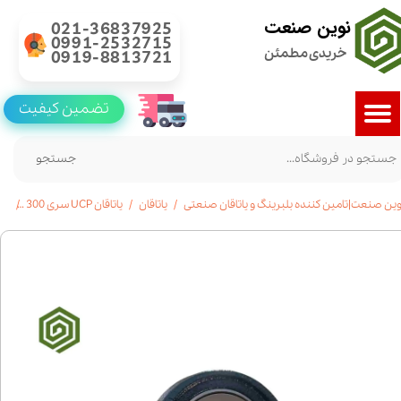
نوین صنعت
021-36837925
0991-2532715
خریدی مطمئن
0919-8813721
تضمین کیفیت
جستجو
وین صنعت|تامین کننده بلبرینگ و یاتاقان صنعتی
یاتاقان
یاتاقان UCP سری 300
یاتاقان UCP305 شفت