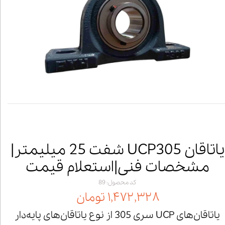
یاتاقان UCP305 شفت 25 میلیمتر|
مشخصات فنی|استعلام قیمت
کد محصول: 89
۱,۴۷۲,۳۲۸ تومان
یاتاقان‌های UCP سری 305 از نوع یاتاقان‌های پایه‌دار