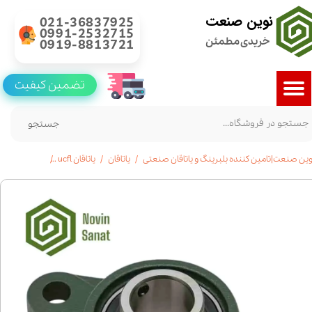
نوین صنعت
021-36837925
0991-2532715
خریدی مطمئن
0919-8813721
تضمین کیفیت
جستجو
وین صنعت|تامین کننده بلبرینگ و یاتاقان صنعتی
یاتاقان
یاتاقان ucfl
خرید یاتاقان UCFL 213 با شفت 65 میلیمتر | استعلام قیمت