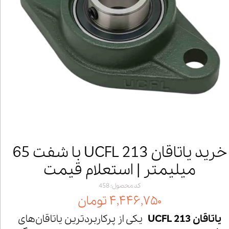
خرید یاتاقان UCFL 213 با شفت 65
میلیمتر | استعلام قیمت
کد محصول: 458
۴,۴۴۶,۷۵۰ تومان
یاتاقان UCFL 213
یکی از پرکاربردترین یاتاقان‌های