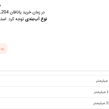
ن
در زمان خرید یاتاقان UCFL204 باید به
نوع آب‌بندی
توجه کرد. است
به 
ر
یمتر
لیمتر