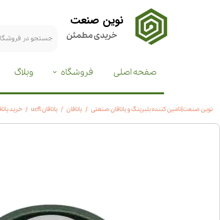
نوین صنعت
خریدی مطمئن
صفحه اصلی
فروشگاه
وبلاگ
نوین صنعت|تامین کننده بلبرینگ و یاتاقان صنعتی
یاتاقان
یاتاقان ucfl
خرید یاتاقان UCFL 202 با شفت 15 میلیمتر 