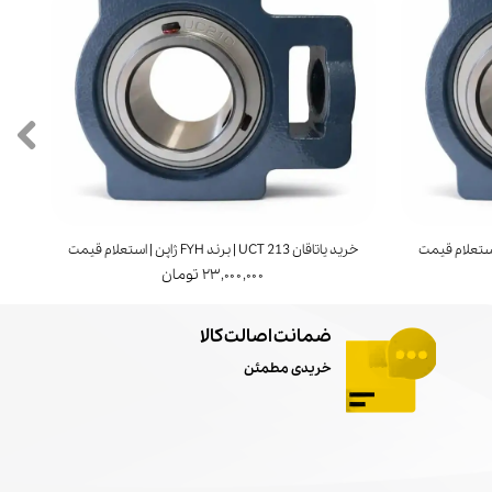
خرید یاتاقان UCT 213 | برند FYH ژاپن | استعلام قیمت
خرید ی
۲۳,۰۰۰,۰۰۰ تومان
ضمانت اصالت کالا
خریدی مطمئن