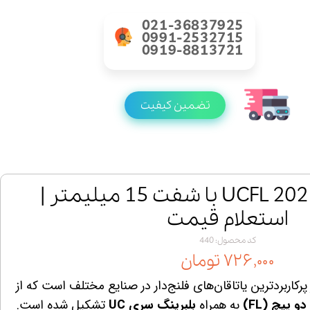
021-36837925
0991-2532715
0919-8813721
تضمین کیفیت
خرید یاتاقان UCFL 202 با شفت 15 میلیمتر |
استعلام قیمت
کد محصول: 440
۷۲۶,۰۰۰ تومان
پرکاربردترین یاتاقان‌های فلنج‌دار در صنایع مختلف است که از
پیچ (FL)
به همراه
بلبرینگ سری UC
تشکیل شده است.