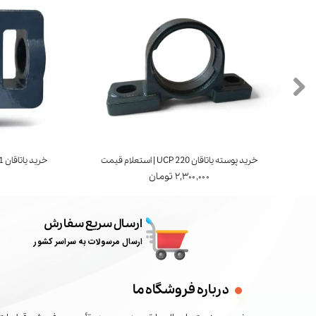
خرید پوسته یاتاقان UCP 220 | استعلام قیمت
خرید یاتاقان UCT 211 | برند FYH ژاپن | استعلام قیمت
۲,۳۰۰,۰۰۰ تومان
ارسال سریع سفارش
ارسال مرسولات به سراسر کشور
درباره فروشگاه ما