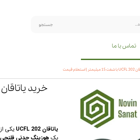
جستجو
تماس با ما
| استعلام قیمت
یاتاقان UCFL 202
یکی از 
یک
هوزینگ چدنی فلنجی دو 