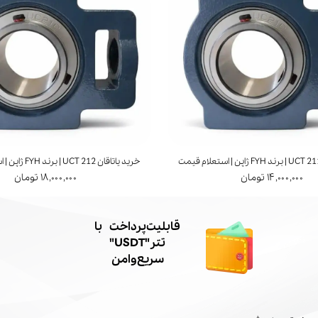
خرید یاتاقان UCT 212 | برند FYH ژاپن | استعلام قیمت
۱۴,۰۰۰,۰۰۰ تومان
۱۸,۰۰۰,۰۰۰ تومان
​قابلیت پرداخت با
تتر"USDT"
سریع و امن