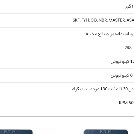
رم
SKF, FYH, CIB, NBR, MASTER, AS
د استفاده در صنایع مختلف
2RS,
و نیوتن
و نیوتن
ت 130 درجه سانتیگراد
5000