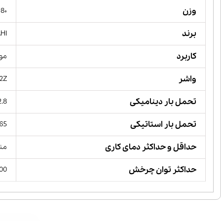
وزن
۴8۰ گ
برند
AHI
کاربرد
مور
واشر
 2Z
تحمل بار دینامیکی
12.8 کیل
تحمل بار استاتیکی
6.65 کیل
حداقل و حداکثر دمای کاری
منفی 30 تا مثب
حداکثر توان چرخش
 RPM