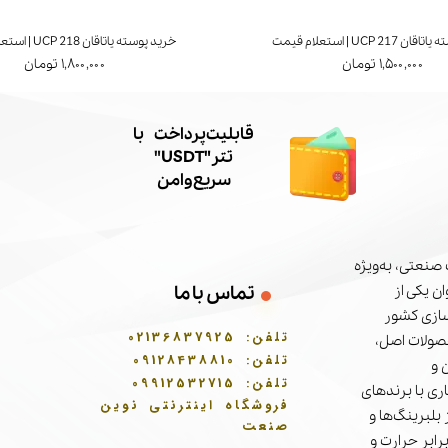
UCP 21 | استعلام قیمت
خرید پوسته یاتاقان UCP 218 | استعلام قیمت
۱,۵۰۰,۰۰۰ تومان
۱,۸۰۰,۰۰۰ تومان
​قابلیت پرداخت با
تتر"USDT"
سریع و امن
صنعتی، به‌ویژه
تماس با ما
ن یکی از
سازی کشور
تلفن:
02136837925
حصولات اصل،
تلفن:
09128438810
 و
تلفن:
09912532715
ری با برندهای
فروشگاه اینترنتی نوین
بلبرینگ‌ها و
صنعت
برابر حرارت و