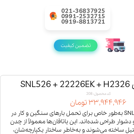
021-36837925
0991-2532715
0919-8813721
تضمین کیفیت
SNL
کد محصول: 208
۳۳,۹۴۴,۹۴۶ تومان
یاتاقان‌های سری SNL 526 به‌طور خاص برای تحمل بارهای سنگین و کار در
ار طراحی شده‌اند. این یاتاقان‌ها معمولاً از چدن
یل ساخته می‌شوند و به‌خاطر ساختار یکپارچه‌شان،