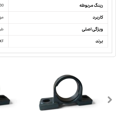
رینگ مربوطه
30
کاربرد
مور
ویژگی اصلی
طرا
برند
SKFسوئد, KGچین, PF