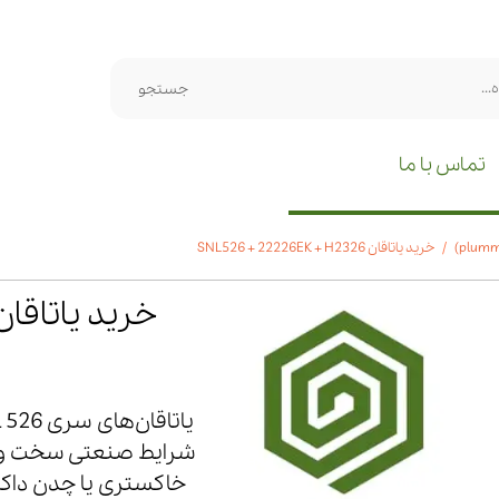
جستجو
تماس با ما
خرید یاتاقان SNL526 + 22226EK + H2326
خرید یاتاقان 526 + 22226EK + H2326
شرایط صنعتی سخت و دشو
خاکستری یا چدن داکت