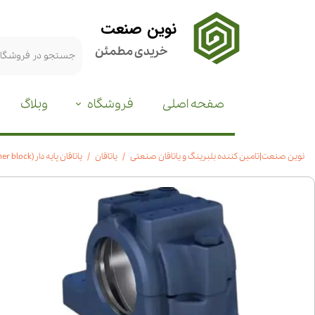
نوین صنعت
خریدی مطمئن
صفحه اصلی
فروشگاه
وبلاگ
نوین صنعت|تامین کننده بلبرینگ و یاتاقان صنعتی
یاتاقان
یاتاقان پایه دار(plummer block)