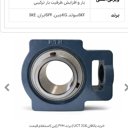
بار و افزایش ظرفیت بار ترکیبی
برند
SKFسوئد, KGچین, SPFایران, SKE
خرید یاتاقان UCT 216 | برند FYH ژاپن | استعلام قیمت