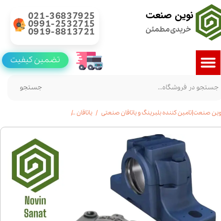
نوین صنعت
021-36837925
0991-2532715
خریدی مطمئن
0919-8813721
تضمین کیفیت
جستجو
وین صنعت|تامین کننده بلبرینگ و یاتاقان صنعتی
یاتاقان
یاتاقان پایه دار(plummer block)