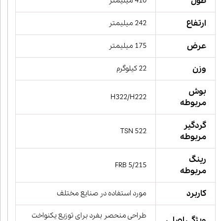
طول
410 میلیمتر
ارتفاع
242 میلیمتر
عرض
175 میلیمتر
وزن
22 کیلوگرم
بوش
H322/H222
مربوطه
گردگیر
TSN 522
مربوطه
رینگ
FRB 5/215
مربوطه
کاربرد
مورد استفاده در صنایع مختلف
طراحی منحصر بفرد برای توزیع یکنواخت
ویژگی اصلی