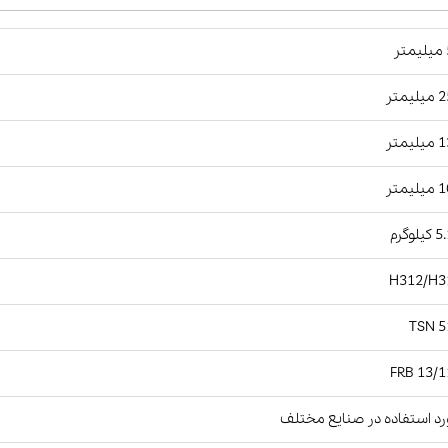
ر
یمتر
یمتر
یمتر
لوگرم
H312/H3
TSN 5
FRB 13/1
د استفاده در صنایع مختلف