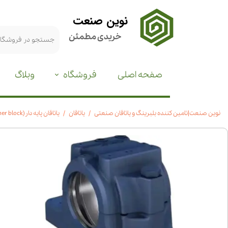
نوین صنعت
خریدی مطمئن
صفحه اصلی
فروشگاه
وبلاگ
نوین صنعت|تامین کننده بلبرینگ و یاتاقان صنعتی
یاتاقان
یاتاقان پایه دار(plummer block)