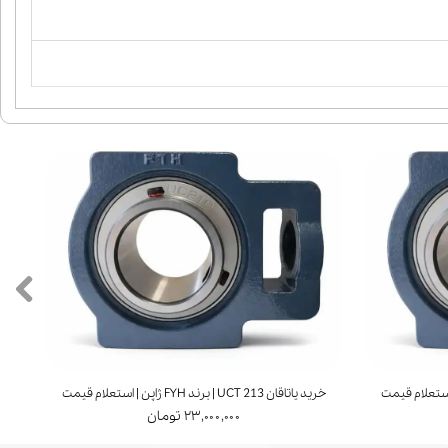
خرید یاتاقان UCT 213 | برند FYH ژاپن | استعلام قیمت
خرید ی
۲۳,۰۰۰,۰۰۰ تومان