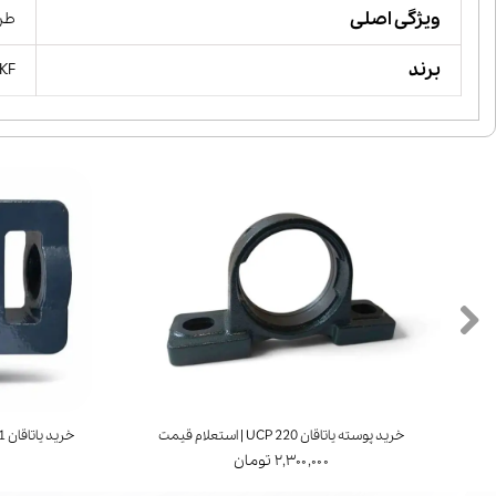
ویژگی اصلی
طرا
برند
SKFسوئد, KGچین, PF
خرید پوسته یاتاقان UCP 220 | استعلام قیمت
خرید یاتاقان UCT 211 | برند FYH ژاپن | استعلام قیمت
۲,۳۰۰,۰۰۰ تومان