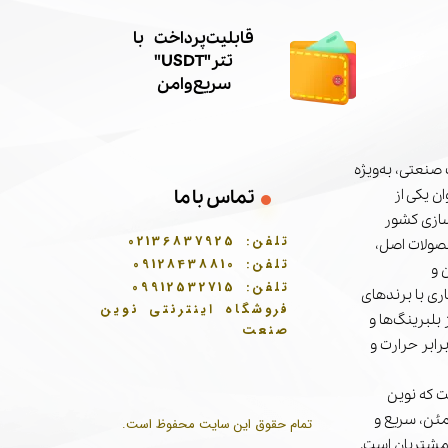
​قابلیت پرداخت با
تتر"USDT"
سریع و امن
صنعتی، به‌ویژه
ن یکی از
تماس با ما
سازی کشور
تلفن:
02136837925
حصولات اصل،
تلفن:
09128438810
 و
تلفن:
09912532715
ری با برندهای
فروشگاه اینترنتی نوین
بلبرینگ‌ها و
صنعت
برابر حرارت و
 که نوین
مئن، سریع و
تمام حقوق این سایت محفوظ است.
مشتریان است.