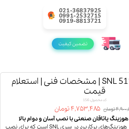
021-36837925
0991-2532715
0919-8813721
تضمین کیفیت
خرید یاتاقان SNL 512 | مشخصات فنی | استعلام
قیمت
کد محصول: 156
۴,۷۵۳,۴۸۵ تومان
۴,۹۰ تومان
یکی از هوزینگ‌های پرکاربرد در سری SNL است که برای نصب