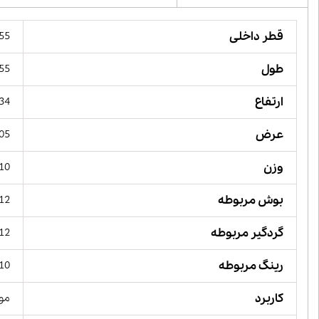
قطر داخلی
55 میلیمت
طول
255 میل
ارتفاع
134 میل
عرض
105 میل
وزن
5.10 کی
بوش مربوطه
12
گردگیر مربوطه
12
رینگ مربوطه
10
کاربرد
مور