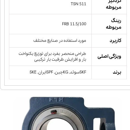
گردگیر
TSN 511
مربوطه
رینگ
FRB 11.5/100
مربوطه
کاربرد
مورد استفاده در صنایع مختلف
طراحی منحصر بفرد برای توزیع یکنواخت
ویژگی اصلی
بار و افزایش ظرفیت بار ترکیبی
برند
SKFسوئد, KGچین, SPFایران, SKE