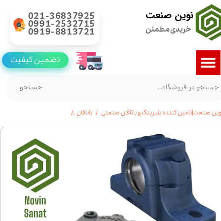
نوین صنعت
021-36837925
0991-2532715
خریدی مطمئن
0919-8813721
تضمین کیفیت
جستجو
وین صنعت|تامین کننده بلبرینگ و یاتاقان صنعتی
یاتاقان
یاتاقان پایه دار(plummer block)