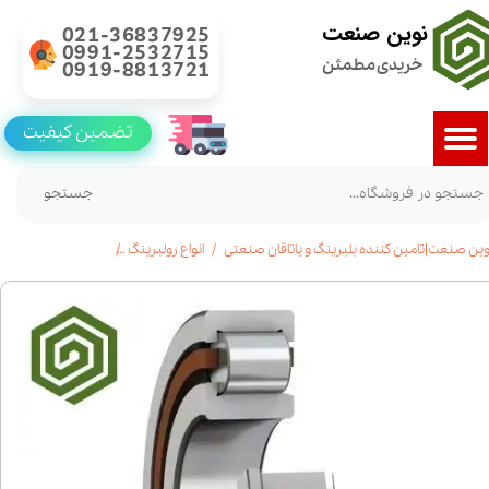
نوین صنعت
021-36837925
0991-2532715
خریدی مطمئن
0919-8813721
تضمین کیفیت
جستجو
وین صنعت|تامین کننده بلبرینگ و یاتاقان صنعتی
انواع رولبرینگ
رولبرینگ استوانه ای