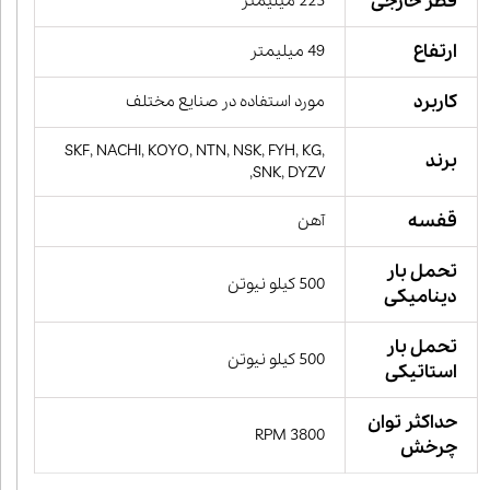
قطر خارجی
225 میلیمتر
ارتفاع
49 میلیمتر
کاربرد
مورد استفاده در صنایع مختلف
SKF, NACHI, KOYO, NTN, NSK, FYH, KG,
برند
SNK, DYZV,
قفسه
آهن
تحمل بار
500 کیلو نیوتن
دینامیکی
تحمل بار
500 کیلو نیوتن
استاتیکی
حداکثر توان
3800 RPM
چرخش