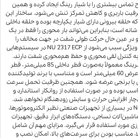
تماس بیشتری را با شیار رینگ ایجاد کرده و همین
یت باربری و کاهش تمرکز تنش می‌شود. ساختار این
که حلقه بیرونی دارای شیار یکپارچه بوده و حلقه داخلی
انه است؛ بنابراین می‌تواند بار محوری را فقط در یک
و در عین حال حرکت طولی شفت در جهت مخالف را
امکان‌پذیر می‌سازد. این ویژگی سبب می‌شود از NU 2317 ECP در سیستم‌هایی
 به کنترل لقی محوری و حفظ هم‌محوری شفت دارند.
ابعاد استاندارد این رولبرینگ معمولاً به‌صورت قطر داخلی 85 میلی‌متر، قطر
خارجی 180 میلی‌متر و عرض 60 میلی‌متر است و متناسب با برند تولیدکننده
ادی یا برنجی عرضه شود. همچنین ظرفیت تحمل سرعت
سب بوده و در صورت استفاده از روانکار استاندارد و
ار افزایش حرارت و سایش زودهنگام نخواهد شد.
رولبلرینگ NU 2317 ECP در بسیاری از تجهیزات صنعتی نظیر الکتروموتورها،
اشین‌آلات نساجی، دستگاه‌های ابزار دقیق، تجهیزات
ی مورد استفاده قرار می‌گیرد. مزایای مهم آن شامل
ا، مناسب بودن برای سرعت‌های بالا، امکان نصب و