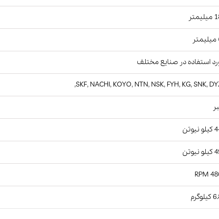
یمتر
ر
د استفاده در صنایع مختلف
SKF, NACHI, KOYO, NTN, NSK, FYH, KG, SNK, DY
ر
نیوتن
نیوتن
4800
لوگرم