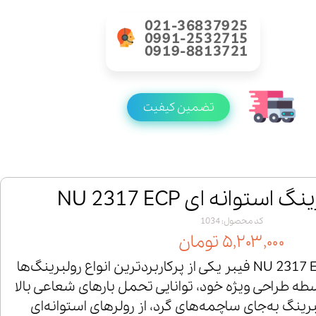
021-36837925
0991-2532715
0919-8813721
تضمین کیفیت
ستوانه ای NU 2317 ECP
کد محصول: 1034
۵,۲۰۳,۰۰۰ تومان
رولبرینگ استوانه‌ای NU 2317 ECP فیبر یکی از پرکاربردترین انواع رولبرینگ‌ها
ه طراحی ویژه خود، توانایی تحمل بارهای شعاعی بالا
ولبرینگ به‌جای ساچمه‌های گرد، از رولرهای استوانه‌ای