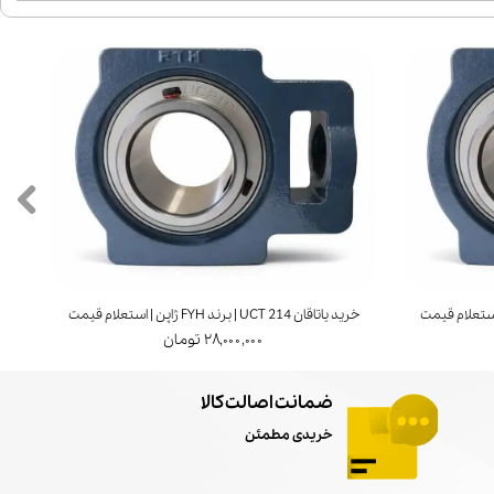
خرید پوسته یاتاقان UCP 220 | استعلام قیمت
خرید یاتاقان UCT 211 | برند YH
۲,۳۰۰,۰۰۰ تومان
ضمانت اصالت کالا
خریدی مطمئن