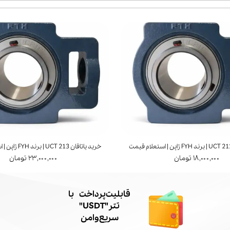
لام قیمت
خرید پوسته یاتاقان UCP 218 | استعلام قیمت
۱,۵۰۰,۰ تومان
۱,۸۰۰,۰۰۰ تومان
​قابلیت پرداخت با
تتر"USDT"
سریع و امن