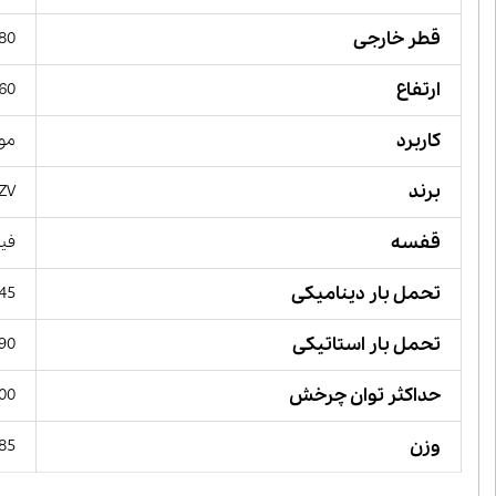
قطر خارجی
180 میل
ارتفاع
60 میلیمت
کاربرد
مور
برند
ZV,
قفسه
فیب
تحمل بار دینامیکی
445 کیلو 
تحمل بار استاتیکی
490 کیلو 
حداکثر توان چرخش
 RPM
وزن
6.85 کی