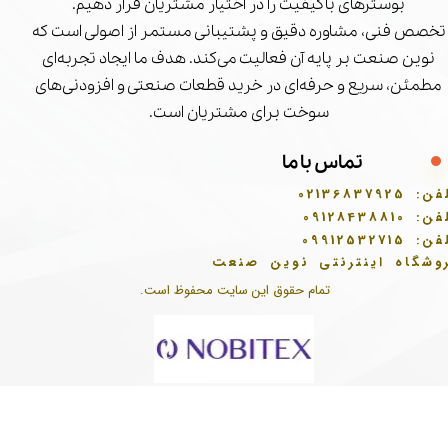
بوسترهای باکیفیت را در اختیار مشتریان قرار دهیم.
تخصص فنی، مشاوره دقیق و پشتیبانی مستمر از اصولی است که
نوین صنعت بر پایه آن فعالیت می‌کند. هدف ما ایجاد تجربه‌ای
مطمئن، سریع و حرفه‌ای در خرید قطعات صنعتی و افزودنی‌های
سوخت برای مشتریان است.
تماس با ما
فن:
02136837925
فن:
09128438810
فن:
09912532715
وشگاه اینترنتی نوین صنعت
تمام حقوق این سایت محفوظ است.