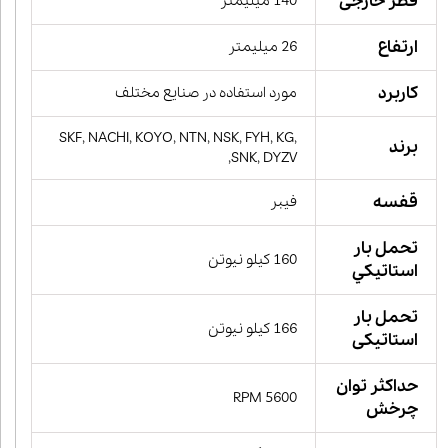
قطر خارجی
140 میلیمتر
ارتفاع
26 میلیمتر
کاربرد
مورد استفاده در صنایع مختلف
SKF, NACHI, KOYO, NTN, NSK, FYH, KG,
برند
SNK, DYZV,
قفسه
فیبر
تحمل بار
160 کیلو نیوتن
استاتيكي
تحمل بار
166 کیلو نیوتن
استاتیکی
حداکثر توان
5600 RPM
چرخش