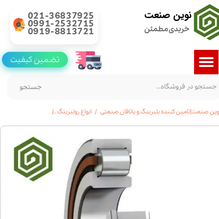
نوین صنعت
021-36837925
0991-2532715
خریدی مطمئن
0919-8813721
تضمین کیفیت
جستجو
وین صنعت|تامین کننده بلبرینگ و یاتاقان صنعتی
انواع رولبرینگ
رولبرینگ استوانه ای