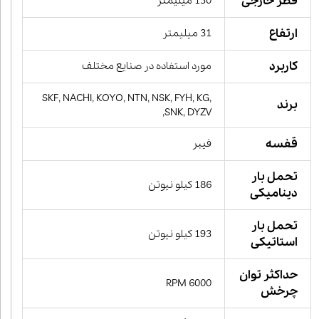
قطر خارجی
130 میلیمتر
ارتفاع
31 میلیمتر
کاربرد
مورد استفاده در صنایع مختلف
SKF, NACHI, KOYO, NTN, NSK, FYH, KG,
برند
SNK, DYZV,
قفسه
فیبر
تحمل بار
186 کیلو نیوتن
دینامیکی
تحمل بار
193 کیلو نیوتن
استاتیکی
حداکثر توان
6000 RPM
چرخش