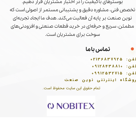
بوسترهای باکیفیت را در اختیار مشتریان قرار دهیم.
تخصص فنی، مشاوره دقیق و پشتیبانی مستمر از اصولی است که
نوین صنعت بر پایه آن فعالیت می‌کند. هدف ما ایجاد تجربه‌ای
مطمئن، سریع و حرفه‌ای در خرید قطعات صنعتی و افزودنی‌های
سوخت برای مشتریان است.
تماس با ما
فن:
02136837925
فن:
09128438810
فن:
09912532715
وشگاه اینترنتی نوین صنعت
تمام حقوق این سایت محفوظ است.