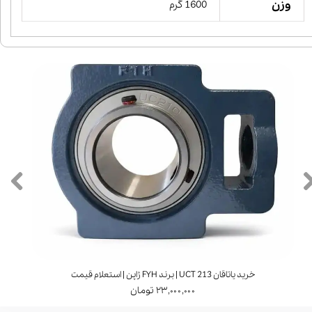
وزن
1600 گرم
خرید یاتاقان UCT 213 | برند FYH ژاپن | استعلام قیمت
۲۳,۰۰۰,۰۰۰ تومان