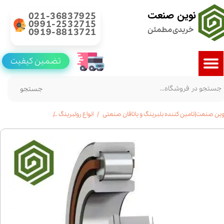
نوین صنعت
021-36837925
0991-2532715
خریدی مطمئن
0919-8813721
تضمین کیفیت
جستجو
وین صنعت|تامین کننده بلبرینگ و یاتاقان صنعتی
انواع رولبرینگ
رولبرینگ استوانه ای