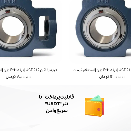
خرید یاتاقان UCT 212 | برند FYH ژاپن | استعلام قیمت
۱۴,۰۰۰,۰۰۰ تومان
۱۸,۰۰۰,۰۰۰ تومان
​قابلیت پرداخت با
تتر"USDT"
سریع و امن