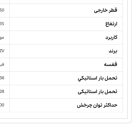
قطر خارجی
150 میل
ارتفاع
35 میلیمت
کاربرد
مور
برند
ZV,
قفسه
فیب
تحمل بار استاتيكي
236 کیلو 
تحمل بار استاتیکی
228 کیلو 
حداکثر توان چرخش
 RPM