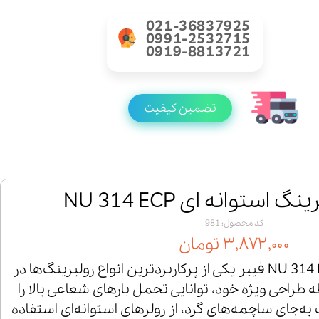
021-36837925
0991-2532715
0919-8813721
تضمین کیفیت
استوانه ای NU 314 ECP
کد محصول: 981
۳,۸۷۲,۰۰۰ تومان
رولبرینگ استوانه‌ای NU 314 ECP فیبر یکی از پرکاربردترین انواع رولبرینگ‌ها در
راحی ویژه خود، توانایی تحمل بارهای شعاعی بالا را
گ به‌جای ساچمه‌های گرد، از رولرهای استوانه‌ای استفاده