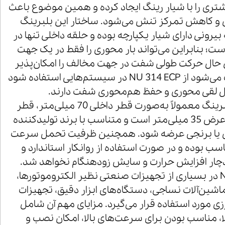
ی را با شیار رینگ ایجاد کرده و همین موضوع باعث
 و کاهش تمرکز تنش می‌شود. ساختار این بلبرینگ
بیرونی دارای شیار یکپارچه بوده و حلقه داخلی تنها در
ت؛ بنابراین می‌تواند بار محوری را فقط در یک جهت
ن حال حرکت طولی شفت در جهت مخالف را امکان‌پذیر
می‌سازد. این ویژگی سبب می‌شود از NU 314 ECP در سیستم‌هایی استفاده شود
ترل لقی محوری و حفظ هم‌محوری شفت دارند.
ابعاد استاندارد این رولبرینگ معمولاً به‌صورت قطر داخلی 70 میلی‌متر، قطر
خارجی 150 میلی‌متر و عرض 35 میلی‌متر است و متناسب با برند تولیدکننده
ادی یا برنجی عرضه شود. همچنین ظرفیت تحمل سرعت
سب بوده و در صورت استفاده از روانکار استاندارد و
ار افزایش حرارت و سایش زودهنگام نخواهد شد.
رولبلرینگ NU 314 ECP در بسیاری از تجهیزات صنعتی نظیر الکتروموتورها،
اشین‌آلات نساجی، دستگاه‌های ابزار دقیق، تجهیزات
ی مورد استفاده قرار می‌گیرد. مزایای مهم آن شامل
ا، مناسب بودن برای سرعت‌های بالا، امکان نصب و