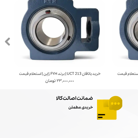
خرید یاتاقان UCT 213 | برند FYH ژاپن | استعلام قیمت
خرید ی
۲۳,۰۰۰,۰۰۰ تومان
ضمانت اصالت کالا
خریدی مطمئن