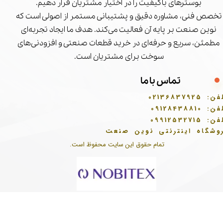
بوسترهای باکیفیت را در اختیار مشتریان قرار دهیم.
تخصص فنی، مشاوره دقیق و پشتیبانی مستمر از اصولی است که
نوین صنعت بر پایه آن فعالیت می‌کند. هدف ما ایجاد تجربه‌ای
مطمئن، سریع و حرفه‌ای در خرید قطعات صنعتی و افزودنی‌های
سوخت برای مشتریان است.
تماس با ما
فن:
02136837925
فن:
09128438810
فن:
09912532715
وشگاه اینترنتی نوین صنعت
تمام حقوق این سایت محفوظ است.