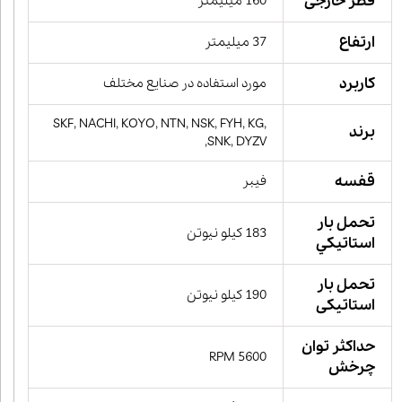
قطر خارجی
160 میلیمتر
ارتفاع
37 میلیمتر
کاربرد
مورد استفاده در صنایع مختلف
SKF, NACHI, KOYO, NTN, NSK, FYH, KG,
برند
SNK, DYZV,
قفسه
فیبر
تحمل بار
183 کیلو نیوتن
استاتيكي
تحمل بار
190 کیلو نیوتن
استاتیکی
حداکثر توان
5600 RPM
چرخش