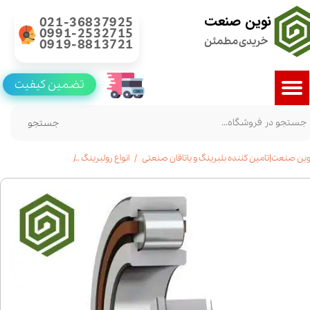
نوین صنعت
021-36837925
0991-2532715
خریدی مطمئن
0919-8813721
تضمین کیفیت
جستجو
وین صنعت|تامین کننده بلبرینگ و یاتاقان صنعتی
انواع رولبرینگ
رولبرینگ استوانه ای