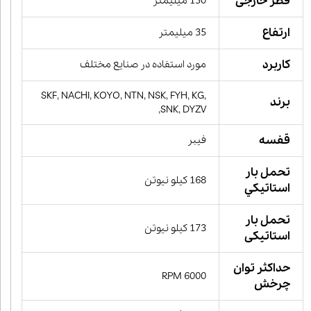
قطر خارجی
150 میلیمتر
ارتفاع
35 میلیمتر
کاربرد
مورد استفاده در صنایع مختلف
SKF, NACHI, KOYO, NTN, NSK, FYH, KG,
برند
SNK, DYZV,
قفسه
فیبر
تحمل بار
168 کیلو نیوتن
استاتيكي
تحمل بار
173 کیلو نیوتن
استاتیکی
حداکثر توان
6000 RPM
چرخش