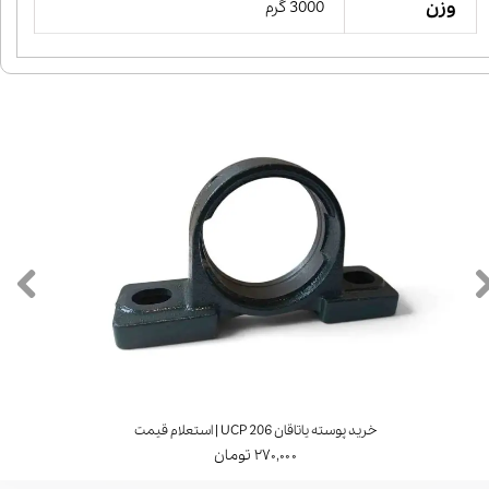
وزن
3000 گرم
خرید پوسته یاتاقان UCP 205 | استعلام قیمت
خری
۲۳۰,۰۰۰ تومان