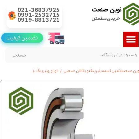
نوین صنعت
021-36837925
0991-2532715
خریدی مطمئن
0919-8813721
تضمین کیفیت
جستجو
وین صنعت|تامین کننده بلبرینگ و یاتاقان صنعتی
انواع رولبرینگ
رولبرینگ استوانه ای