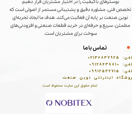
بوسترهای باکیفیت را در اختیار مشتریان قرار دهیم.
تخصص فنی، مشاوره دقیق و پشتیبانی مستمر از اصولی است که
نوین صنعت بر پایه آن فعالیت می‌کند. هدف ما ایجاد تجربه‌ای
مطمئن، سریع و حرفه‌ای در خرید قطعات صنعتی و افزودنی‌های
سوخت برای مشتریان است.
تماس با ما
فن:
02136837925
فن:
09128438810
فن:
09912532715
وشگاه اینترنتی نوین صنعت
تمام حقوق این سایت محفوظ است.