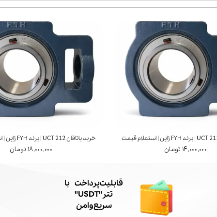
خرید یاتاقان UCT 212 | برند FYH ژاپن | استعلام قیمت
۱۴,۰۰۰,۰۰۰ تومان
۱۸,۰۰۰,۰۰۰ تومان
​قابلیت پرداخت با
تتر"USDT"
سریع و امن