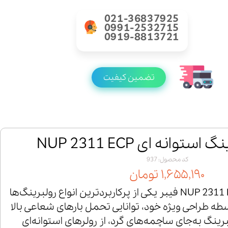
021-36837925
0991-2532715
0919-8813721
تضمین کیفیت
توانه ای NUP 2311 ECP
کد محصول: 937
۱,۶۵۵,۱۹۰ تومان
رولبرینگ استوانه‌ای NUP 2311 ECP فیبر یکی از پرکاربردترین انواع رولبرینگ‌ها
ه طراحی ویژه خود، توانایی تحمل بارهای شعاعی بالا
ولبرینگ به‌جای ساچمه‌های گرد، از رولرهای استوانه‌ای