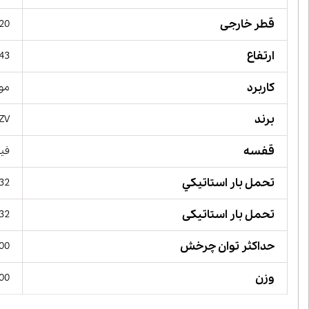
قطر خارجی
120 میل
ارتفاع
43 میلیمت
کاربرد
مور
برند
ZV,
قفسه
فیب
تحمل بار استاتيكي
232 کیلو 
تحمل بار استاتیکی
232 کیلو 
حداکثر توان چرخش
 RPM
وزن
2300