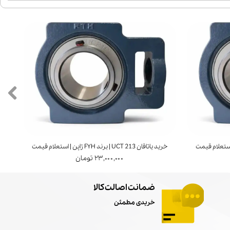
خرید یاتاقان UCT 213 | برند FYH ژاپن | استعلام قیمت
خرید ی
۲۳,۰۰۰,۰۰۰ تومان
ضمانت اصالت کالا
خریدی مطمئن