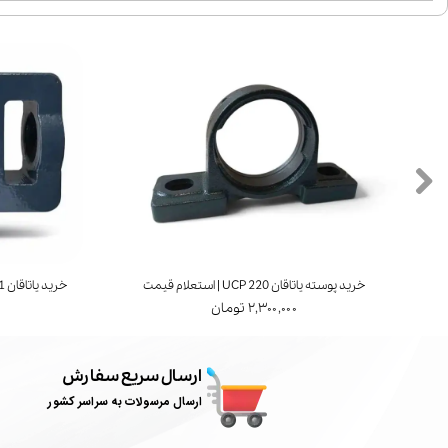
خرید پوسته یاتاقان UCP 220 | استعلام قیمت
خرید یاتاقان UCT 211 | برند FYH ژاپن | استعلام قیمت
۲,۳۰۰,۰۰۰ تومان
ارسال سریع سفارش
ارسال مرسولات به سراسر کشور