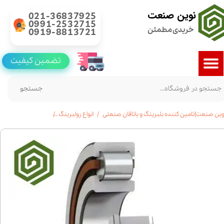
نوین صنعت
021-36837925
0991-2532715
خریدی مطمئن
0919-8813721
تضمین کیفیت
جستجو
وین صنعت|تامین کننده بلبرینگ و یاتاقان صنعتی
انواع رولبرینگ
رولبرینگ استوانه ای