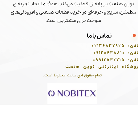
نوین صنعت بر پایه آن فعالیت می‌کند. هدف ما ایجاد تجربه‌ای
مطمئن، سریع و حرفه‌ای در خرید قطعات صنعتی و افزودنی‌های
سوخت برای مشتریان است.
تماس با ما
فن:
02136837925
فن:
09128438810
فن:
09912532715
وشگاه اینترنتی نوین صنعت
تمام حقوق این سایت محفوظ است.