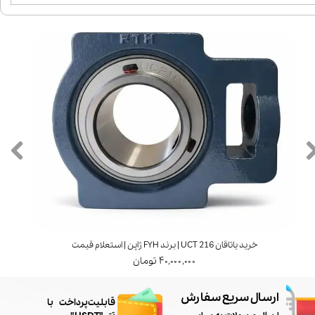
خرید یاتاقان UCT 216 | برند FYH ژاپن | استعلام قیمت
۴۰,۰۰۰,۰۰۰ تومان
ارسال سریع سفارش
​قابلیت پرداخت با