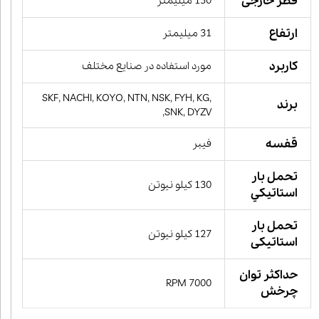
قطر خارجی
130 میلیمتر
ارتفاع
31 میلیمتر
کاربرد
مورد استفاده در صنایع مختلف
SKF, NACHI, KOYO, NTN, NSK, FYH, KG,
برند
SNK, DYZV,
قفسه
فیبر
تحمل بار
130 کیلو نیوتن
استاتيكي
تحمل بار
127 کیلو نیوتن
استاتیکی
حداکثر توان
7000 RPM
چرخش