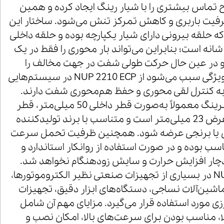
تماس بیشتری را با شیار رینگ ایجاد کرده و همین
یت باربری و کاهش تمرکز تنش می‌شود. ساختار این
که حلقه بیرونی دارای شیار یکپارچه بوده و حلقه داخلی
انه است؛ بنابراین می‌تواند بار محوری را فقط در یک
و در عین حال حرکت طولی شفت در جهت مخالف را
امکان‌پذیر می‌سازد. این ویژگی سبب می‌شود از NUP 2210 ECP در سیستم‌هایی
 به کنترل لقی محوری و حفظ هم‌محوری شفت دارند.
ابعاد استاندارد این رولبرینگ معمولاً به‌صورت قطر داخلی 50 میلی‌متر، قطر
خارجی 90 میلی‌متر و عرض 23 میلی‌متر است و متناسب با برند تولیدکننده
ادی یا برنجی عرضه شود. همچنین ظرفیت تحمل سرعت
سب بوده و در صورت استفاده از روانکار استاندارد و
ار افزایش حرارت و سایش زودهنگام نخواهد شد.
رولبلرینگ NUP 2210 ECP در بسیاری از تجهیزات صنعتی نظیر الکتروموتورها،
اشین‌آلات نساجی، دستگاه‌های ابزار دقیق، تجهیزات
ی مورد استفاده قرار می‌گیرد. مزایای مهم آن شامل
ا، مناسب بودن برای سرعت‌های بالا، امکان نصب و