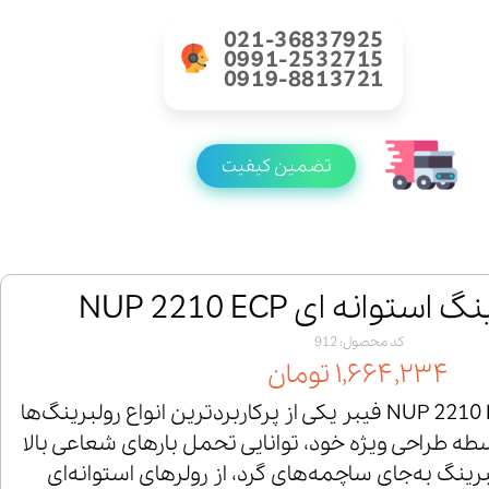
021-36837925
0991-2532715
0919-8813721
تضمین کیفیت
توانه ای NUP 2210 ECP
کد محصول: 912
۱,۶۶۴,۲۳۴ تومان
رولبرینگ استوانه‌ای NUP 2210 ECP فیبر یکی از پرکاربردترین انواع رولبرینگ‌ها
ه طراحی ویژه خود، توانایی تحمل بارهای شعاعی بالا
ولبرینگ به‌جای ساچمه‌های گرد، از رولرهای استوانه‌ای