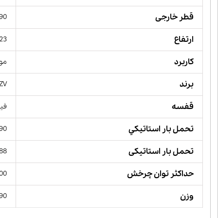
قطر خارجی
90 میلیمت
ارتفاع
23 میلیمت
کاربرد
مور
برند
ZV,
قفسه
فیب
تحمل بار استاتيكي
90 کیلو نیوت
تحمل بار استاتیکی
88 کیلو نیوت
حداکثر توان چرخش
 RPM
وزن
590 گ