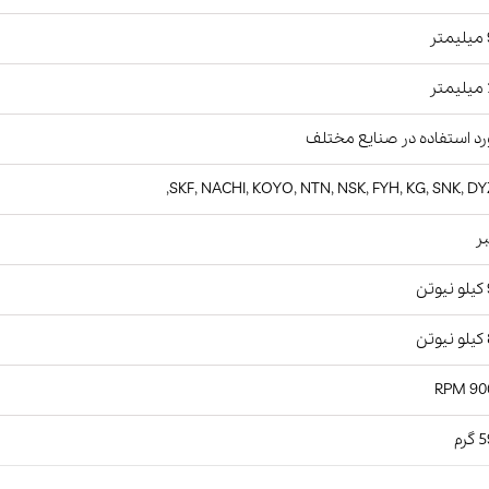
ر
ر
د استفاده در صنایع مختلف
SKF, NACHI, KOYO, NTN, NSK, FYH, KG, SNK, DY
ر
ن
ن
9000
رم