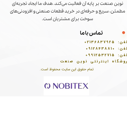
نوین صنعت بر پایه آن فعالیت می‌کند. هدف ما ایجاد تجربه‌ای
مطمئن، سریع و حرفه‌ای در خرید قطعات صنعتی و افزودنی‌های
سوخت برای مشتریان است.
تماس با ما
فن:
02136837925
فن:
09128438810
فن:
09912532715
وشگاه اینترنتی نوین صنعت
تمام حقوق این سایت محفوظ است.