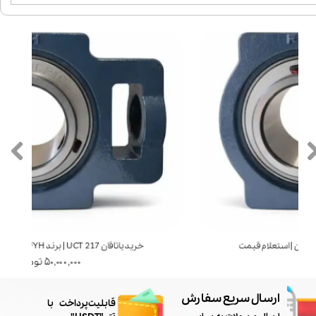
خرید یاتاقان UCT 216 | برند FYH ژاپن | استعلام قیمت
۴۰,۰۰۰,۰۰۰ تومان
ارسال سریع سفارش
​قابلیت پرداخت با