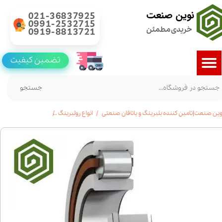
نوین صنعت
021-36837925
0991-2532715
خریدی مطمئن
0919-8813721
تضمین کیفیت
جستجو
وین صنعت|تامین کننده بلبرینگ و یاتاقان صنعتی
انواع رولبرینگ
رولبرینگ استوانه ای