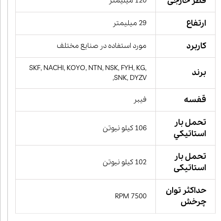
قطر خارجی
120 میلیمتر
ارتفاع
29 میلیمتر
کاربرد
مورد استفاده در صنایع مختلف
SKF, NACHI, KOYO, NTN, NSK, FYH, KG,
برند
SNK, DYZV,
قفسه
فیبر
تحمل بار
106 کیلو نیوتن
استاتيكي
تحمل بار
102 کیلو نیوتن
استاتیکی
حداکثر توان
7500 RPM
چرخش