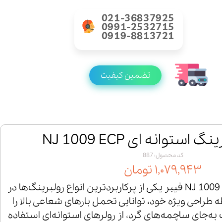
021-36837925
0991-2532715
0919-8813721
تضمین کیفیت
استوانه ای NJ 1009 ECP
کد محصول: 887
۱,۰۷۹,۹۴۳ تومان
رولبرینگ استوانه‌ای NJ 1009 ECP فیبر یکی از پرکاربردترین انواع رولبرینگ‌ها در
راحی ویژه خود، توانایی تحمل بارهای شعاعی بالا را
گ به‌جای ساچمه‌های گرد، از رولرهای استوانه‌ای استفاده