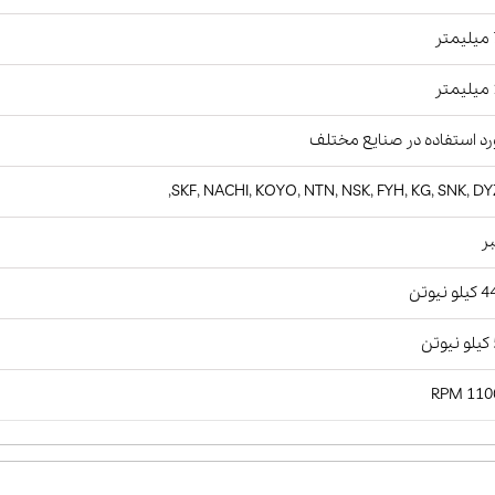
ر
ر
د استفاده در صنایع مختلف
SKF, NACHI, KOYO, NTN, NSK, FYH, KG, SNK, DY
ر
و نیوتن
ن
11000