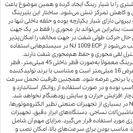
ی را با شیار رینگ ایجاد کرده و همین موضوع باعث
 و کاهش تمرکز تنش می‌شود. ساختار این بلبرینگ
بیرونی دارای شیار یکپارچه بوده و حلقه داخلی تنها در
ت؛ بنابراین می‌تواند بار محوری را فقط در یک جهت
ن حال حرکت طولی شفت در جهت مخالف را امکان‌پذیر
می‌سازد. این ویژگی سبب می‌شود از NJ 1009 ECP در سیستم‌هایی استفاده
کنترل لقی محوری و حفظ هم‌محوری شفت دارند.
ابعاد استاندارد این رولبرینگ معمولاً به‌صورت قطر داخلی 45 میلی‌متر، قطر
خارجی 75 میلی‌متر و عرض 16 میلی‌متر است و متناسب با برند تولیدکننده
ادی یا برنجی عرضه شود. همچنین ظرفیت تحمل سرعت
سب بوده و در صورت استفاده از روانکار استاندارد و
ار افزایش حرارت و سایش زودهنگام نخواهد شد.
رولبلرینگ NJ 1009 ECP در بسیاری از تجهیزات صنعتی نظیر الکتروموتورها،
اشین‌آلات نساجی، دستگاه‌های ابزار دقیق، تجهیزات
ی مورد استفاده قرار می‌گیرد. مزایای مهم آن شامل
ا، مناسب بودن برای سرعت‌های بالا، امکان نصب و