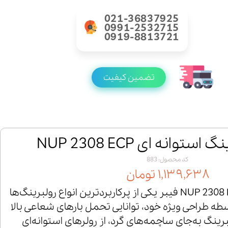
021-36837925
0991-2532715
0919-8813721
تضمین کیفیت
توانه ای NUP 2308 ECP
کد محصول: 883
۱,۱۳۹,۶۳۸ تومان
رولبرینگ استوانه‌ای NUP 2308 ECP فیبر یکی از پرکاربردترین انواع رولبرینگ‌ها
ه طراحی ویژه خود، توانایی تحمل بارهای شعاعی بالا
ولبرینگ به‌جای ساچمه‌های گرد، از رولرهای استوانه‌ای