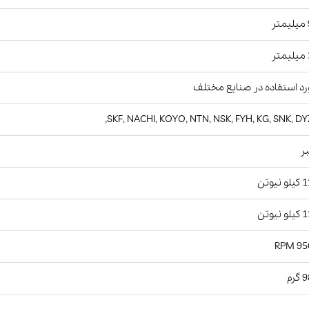
ر
ر
د استفاده در صنایع مختلف
SKF, NACHI, KOYO, NTN, NSK, FYH, KG, SNK, DY
ر
نیوتن
نیوتن
9500
رم