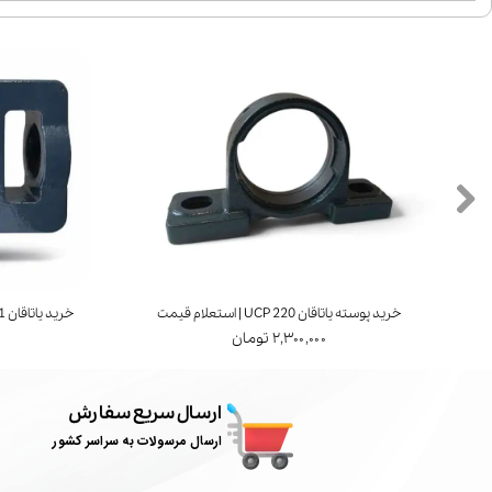
خرید پوسته یاتاقان UCP 220 | استعلام قیمت
خرید یاتاقان UCT 211 | برند FYH ژاپن | استعلام قیمت
۲,۳۰۰,۰۰۰ تومان
ارسال سریع سفارش
ارسال مرسولات به سراسر کشور