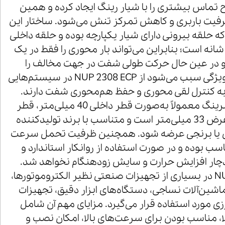
تماس بیشتری را با شیار رینگ ایجاد کرده و همین
یت باربری و کاهش تمرکز تنش می‌شود. ساختار این
که حلقه بیرونی دارای شیار یکپارچه بوده و حلقه داخلی
انه است؛ بنابراین می‌تواند بار محوری را فقط در یک
و در عین حال حرکت طولی شفت در جهت مخالف را
امکان‌پذیر می‌سازد. این ویژگی سبب می‌شود از NUP 2308 ECP در سیستم‌هایی
 به کنترل لقی محوری و حفظ هم‌محوری شفت دارند.
ابعاد استاندارد این رولبرینگ معمولاً به‌صورت قطر داخلی 40 میلی‌متر، قطر
خارجی 90 میلی‌متر و عرض 33 میلی‌متر است و متناسب با برند تولیدکننده
ادی یا برنجی عرضه شود. همچنین ظرفیت تحمل سرعت
سب بوده و در صورت استفاده از روانکار استاندارد و
ار افزایش حرارت و سایش زودهنگام نخواهد شد.
رولبلرینگ NUP 2308 ECP در بسیاری از تجهیزات صنعتی نظیر الکتروموتورها،
اشین‌آلات نساجی، دستگاه‌های ابزار دقیق، تجهیزات
ی مورد استفاده قرار می‌گیرد. مزایای مهم آن شامل
ا، مناسب بودن برای سرعت‌های بالا، امکان نصب و