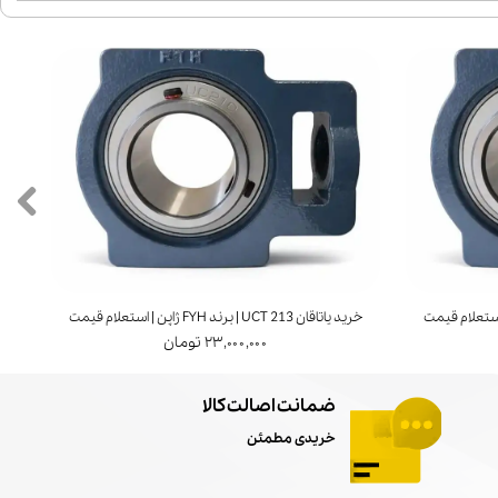
خرید یاتاقان UCT 213 | برند FYH ژاپن | استعلام قیمت
خرید ی
۲۳,۰۰۰,۰۰۰ تومان
ضمانت اصالت کالا
خریدی مطمئن