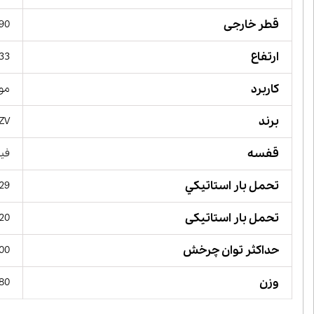
قطر خارجی
90 میلیمت
ارتفاع
33 میلیمت
کاربرد
مور
برند
ZV,
قفسه
فیب
تحمل بار استاتيكي
129 کیلو 
تحمل بار استاتیکی
120 کیلو 
حداکثر توان چرخش
 RPM
وزن
980 گ