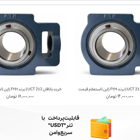
خرید یاتاقان UCT 212 | برند FYH ژاپن | استعلام قیمت
۱۴,۰۰۰,۰۰۰ تومان
۱۸,۰۰۰,۰۰۰ تومان
​قابلیت پرداخت با
تتر"USDT"
سریع و امن