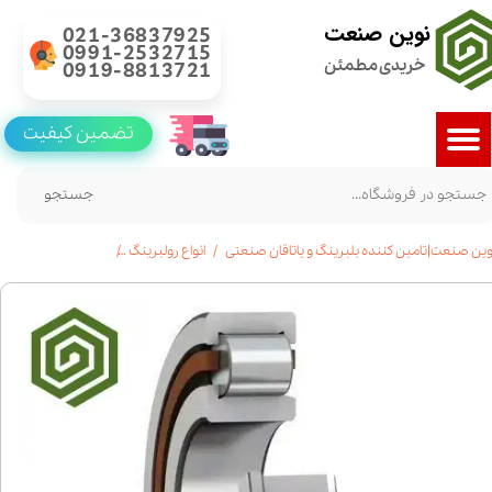
نوین صنعت
021-36837925
0991-2532715
خریدی مطمئن
0919-8813721
تضمین کیفیت
جستجو
وین صنعت|تامین کننده بلبرینگ و یاتاقان صنعتی
انواع رولبرینگ
رولبرینگ استوانه ای