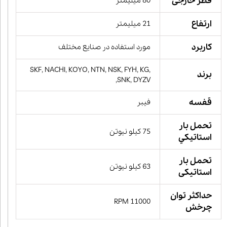
قطر خارجی
80 میلیمتر
ارتفاع
21 میلیمتر
کاربرد
مورد استفاده در صنایع مختلف
SKF, NACHI, KOYO, NTN, NSK, FYH, KG,
برند
SNK, DYZV,
قفسه
فیبر
تحمل بار
75 کیلو نیوتن
استاتيكي
تحمل بار
63 کیلو نیوتن
استاتیکی
حداکثر توان
11000 RPM
چرخش