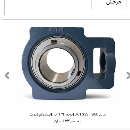
چرخش
خرید یاتاقان UCT 213 | برند FYH ژاپن | استعلام قیمت
۲۳,۰۰۰,۰۰۰ تومان