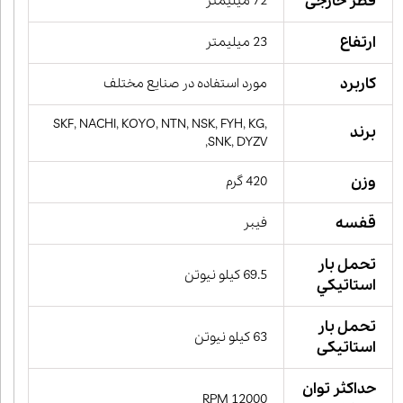
قطر خارجی
72 میلیمتر
ارتفاع
23 میلیمتر
کاربرد
مورد استفاده در صنایع مختلف
SKF, NACHI, KOYO, NTN, NSK, FYH, KG,
برند
SNK, DYZV,
وزن
420 گرم
قفسه
فیبر
تحمل بار
69.5 کیلو نیوتن
استاتيكي
تحمل بار
63 کیلو نیوتن
استاتیکی
حداکثر توان
12000 RPM