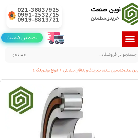
نوین صنعت
021-36837925
0991-2532715
خریدی مطمئن
0919-8813721
تضمین کیفیت
جستجو
وین صنعت|تامین کننده بلبرینگ و یاتاقان صنعتی
انواع رولبرینگ
رولبرینگ استوانه ای