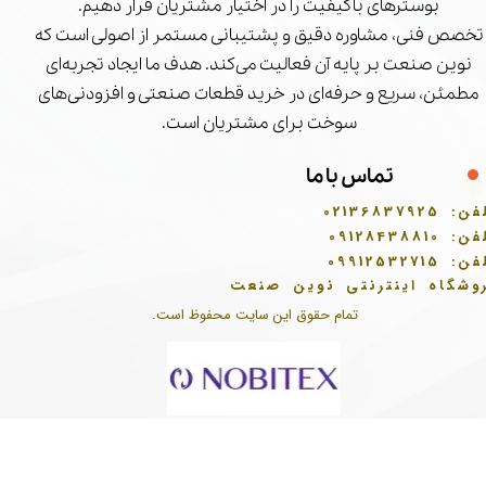
بوسترهای باکیفیت را در اختیار مشتریان قرار دهیم.
تخصص فنی، مشاوره دقیق و پشتیبانی مستمر از اصولی است که
نوین صنعت بر پایه آن فعالیت می‌کند. هدف ما ایجاد تجربه‌ای
مطمئن، سریع و حرفه‌ای در خرید قطعات صنعتی و افزودنی‌های
سوخت برای مشتریان است.
تماس با ما
فن:
02136837925
فن:
09128438810
فن:
09912532715
وشگاه اینترنتی نوین صنعت
تمام حقوق این سایت محفوظ است.