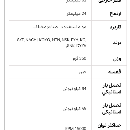
قطر خارجی
62 میلیمتر
ارتفاع
24 میلیمتر
کاربرد
مورد استفاده در صنایع مختلف
SKF, NACHI, KOYO, NTN, NSK, FYH, KG,
برند
SNK, DYZV,
وزن
350 گرم
قفسه
فیبر
تحمل بار
64 کیلو نیوتن
استاتيكي
تحمل بار
55 کیلو نیوتن
استاتیکی
حداکثر توان
15000 RPM