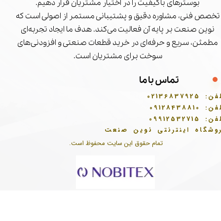
بوسترهای باکیفیت را در اختیار مشتریان قرار دهیم.
تخصص فنی، مشاوره دقیق و پشتیبانی مستمر از اصولی است که
نوین صنعت بر پایه آن فعالیت می‌کند. هدف ما ایجاد تجربه‌ای
مطمئن، سریع و حرفه‌ای در خرید قطعات صنعتی و افزودنی‌های
سوخت برای مشتریان است.
تماس با ما
فن:
02136837925
فن:
09128438810
فن:
09912532715
وشگاه اینترنتی نوین صنعت
تمام حقوق این سایت محفوظ است.