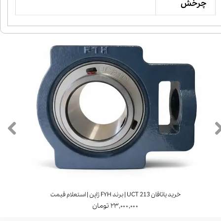
چرخش
خرید یاتاقان UCT 213 | برند FYH ژاپن | استعلام قیمت
۲۳,۰۰۰,۰۰۰ تومان