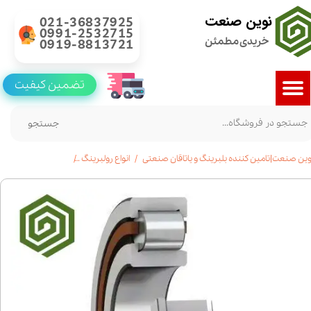
نوین صنعت
021-36837925
0991-2532715
خریدی مطمئن
0919-8813721
تضمین کیفیت
جستجو
وین صنعت|تامین کننده بلبرینگ و یاتاقان صنعتی
انواع رولبرینگ
رولبرینگ استوانه ای