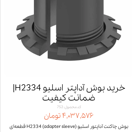
خرید بوش آداپتر اسلیو H2334|
ضمانت کیفیت
کد محصول: 752
۴,۰۳۷,۵۷۶ تومان
بوش چاکنت آداپتور اسلیو (adapter sleeve) H2334 قطعه‌ای