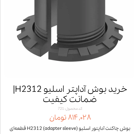
خرید بوش آداپتر اسلیو H2312|
ضمانت کیفیت
کد محصول: 721
۸۱۴,۰۲۸ تومان
بوش چاکنت آداپتور اسلیو (adapter sleeve) H2312 قطعه‌ای