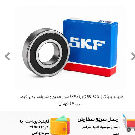
خرید بلبرینگ (6201‑2RS) برند SKF شیار عمیق واشر پلاستیکی | قیمت و مشخصات
خرید بل
۴۹۰,۰۰۰ تومان
ارسال سریع سفارش
​قابلیت پرداخت با
ارسال مرسولات به سراسر
تتر"USDT"
سریع و امن
کشور