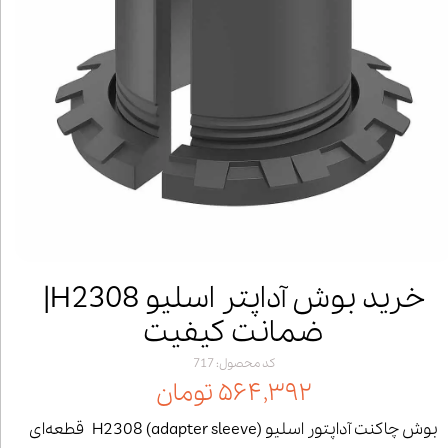
خرید بوش آداپتر اسلیو H2308|
ضمانت کیفیت
کد محصول: 717
۵۶۴,۳۹۲ تومان
بوش چاکنت آداپتور اسلیو (adapter sleeve) H2308 قطعه‌ای