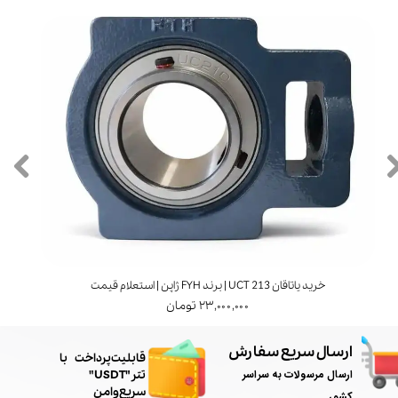
خرید یاتاقان UCT 213 | برند FYH ژاپن | استعلام قیمت
۲۳,۰۰۰,۰۰۰ تومان
ارسال سریع سفارش
​قابلیت پرداخت با
ارسال مرسولات به سراسر
تتر"USDT"
سریع و امن
کشور