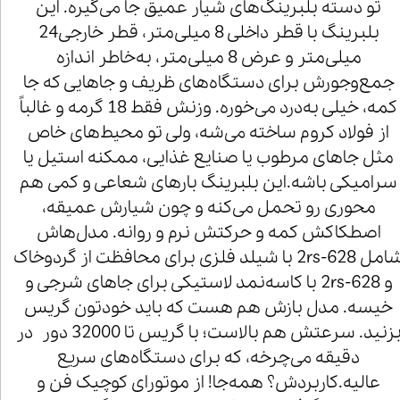
تو دسته بلبرینگ‌های شیار عمیق جا می‌گیره. این
بلبرینگ با قطر داخلی 8 میلی‌متر، قطر خارجی24
میلی‌متر و عرض 8 میلی‌متر، به‌خاطر اندازه
جمع‌وجورش برای دستگاه‌های ظریف و جاهایی که جا
کمه، خیلی به‌درد می‌خوره. وزنش فقط 18 گرمه و غالباً
از فولاد کروم ساخته می‌شه، ولی تو محیط‌های خاص
مثل جاهای مرطوب یا صنایع غذایی، ممکنه استیل یا
سرامیکی باشه.این بلبرینگ بارهای شعاعی و کمی هم
محوری رو تحمل می‌کنه و چون شیارش عمیقه،
اصطکاکش کمه و حرکتش نرم و روانه. مدل‌هاش
شامل 628-2rs با شیلد فلزی برای محافظت از گردوخاک
و 628-2rs با کاسه‌نمد لاستیکی برای جاهای شرجی و
خیسه. مدل بازش هم هست که باید خودتون گریس
بزنید. سرعتش هم بالاست؛ با گریس تا 32000 دور در
دقیقه می‌چرخه، که برای دستگاه‌های سریع
عالیه.کاربردش؟ همه‌جا! از موتورای کوچیک فن و