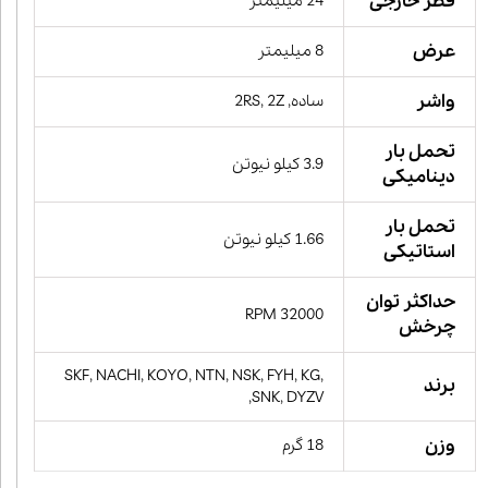
قطر خارجی
24 میلیمتر
عرض
8 میلیمتر
واشر
ساده, 2RS, 2Z
تحمل بار
3.9 کیلو نیوتن
دینامیکی
تحمل بار
1.66 کیلو نیوتن
استاتیکی
حداکثر توان
32000 RPM
چرخش
SKF, NACHI, KOYO, NTN, NSK, FYH, KG,
برند
SNK, DYZV,
وزن
18 گرم