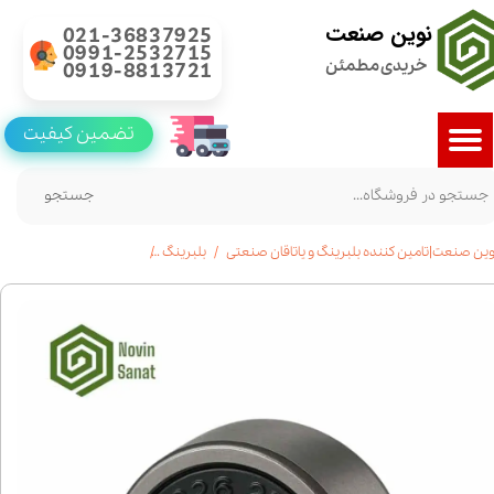
نوین صنعت
021-36837925
0991-2532715
خریدی مطمئن
0919-8813721
تضمین کیفیت
جستجو
وین صنعت|تامین کننده بلبرینگ و یاتاقان صنعتی
بلبرینگ
بلبرینگ 628 واشر پلاستیکی|مینیاتوری|استعلام قیمت