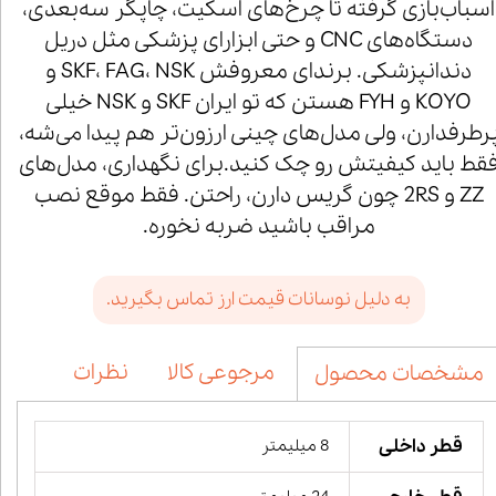
اسباب‌بازی گرفته تا چرخ‌های اسکیت، چاپگر سه‌بعدی،
دستگاه‌های CNC و حتی ابزارای پزشکی مثل دریل
دندانپزشکی. برندای معروفش SKF، FAG، NSK و
KOYO و FYH هستن که تو ایران SKF و NSK خیلی
رطرفدارن، ولی مدل‌های چینی ارزون‌تر هم پیدا می‌شه،
قط باید کیفیتش رو چک کنید.برای نگهداری، مدل‌های
ZZ و 2RS چون گریس دارن، راحتن. فقط موقع نصب
مراقب باشید ضربه نخوره.
به دلیل نوسانات قیمت ارز تماس بگیرید.
مرجوعی کالا
نظرات
مشخصات محصول
قطر داخلی
8 میلیمتر