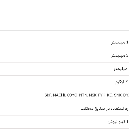
یمتر
یمتر
ر
م
SKF, NACHI, KOYO, NTN, NSK, FYH, KG, SNK, D
د استفاده در صنایع مختلف
نیوتن