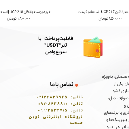
UCP 21 | استعلام قیمت
خرید پوسته یاتاقان UCP 218 | استعلام قیمت
۱,۵۰۰,۰۰۰ تومان
۱,۸۰۰,۰۰۰ تومان
​قابلیت پرداخت با
تتر"USDT"
سریع و امن
صنعتی، به‌ویژه
تماس با ما
ن یکی از
سازی کشور
تلفن:
02136837925
حصولات اصل،
تلفن:
09128438810
 و
تلفن:
09912532715
ری با برندهای
فروشگاه اینترنتی نوین
بلبرینگ‌ها و
صنعت
برابر حرارت و