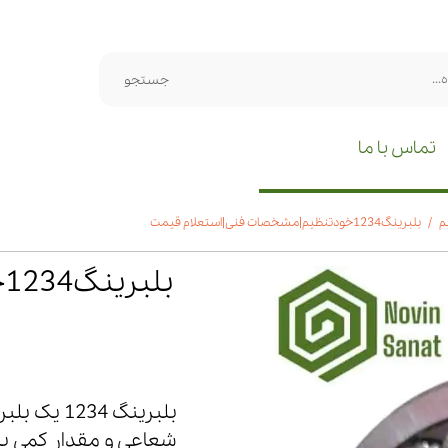
جستجو
تماس با ما
م
بلبرینگ1234خودتنظیم|مشخصات فنی|استعلام قیمت
ب
بلبرینگ 4
شعاعی و مقدار کمی با