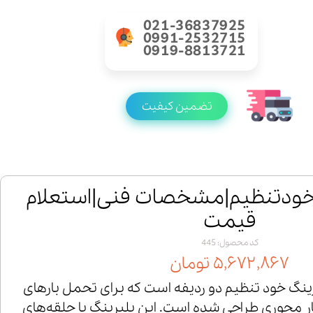
021-36837925
0991-2532715
0919-8813721
تضمین کیفیت
لبرینگ1234خودتنظیم|مشخصات فنی|استعلام
قیمت
کد محصول: 445
۵,۶۷۲,۸۶۷ تومان
123 یک بلبرینگ خود تنظیم دو ردیفه است که برای تحمل بارهای
ر محوری طراحی شده است. این بلبرینگ با حلقه‌های