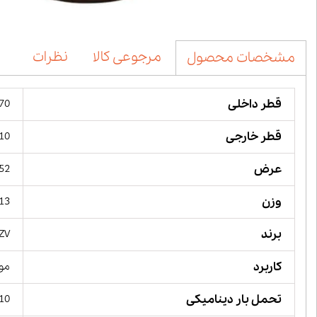
مرجوعی کالا
نظرات
مشخصات محصول
قطر داخلی
170 میل
قطر خارجی
310 میل
عرض
52 میلیمت
وزن
13 کیلوگر
برند
YZV
کاربرد
مور
تحمل بار دینامیکی
110 کیلو 