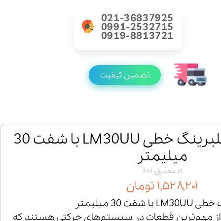
021-36837925
0991-2532715
0919-8813721
تضمین کیفیت
خرید و قیمت بلبرینگ خطی LM30UU با شفت 30
میلیمتر
کد محصول: 274
۱,۵۲۸,۲۰۱ تومان
با شفت 30 میلیمتر
از مهم‌ترین قطعات در سیستم‌های حرکتی هستند که