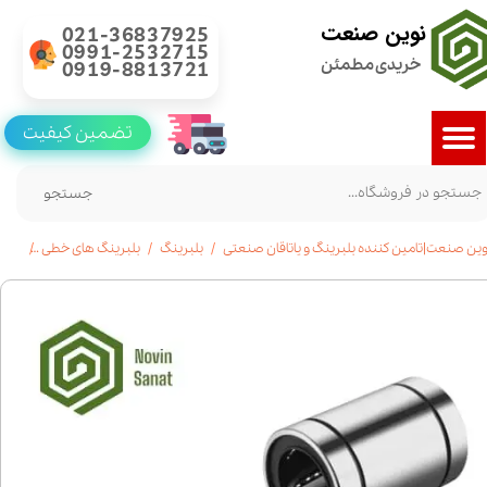
نوین صنعت
021-36837925
0991-2532715
خریدی مطمئن
0919-8813721
تضمین کیفیت
جستجو
وین صنعت|تامین کننده بلبرینگ و یاتاقان صنعتی
بلبرینگ
بلبرینگ های خطی
خرید و 