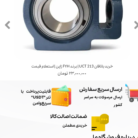
خرید یاتاقان UCT 213 | برند FYH ژاپن | استعلام قیمت
۲۳,۰۰۰,۰۰۰ تومان
ارسال سریع سفارش
​قابلیت پرداخت با
ارسال مرسولات به سراسر
تتر"USDT"
سریع و امن
کشور
ضمانت اصالت کالا
خریدی مطمئن
درباره فروشگاه ما