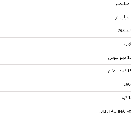
ر
ر
, 2RS
ادی
و نیوتن
و نیوتن
160
رم
SKF, FAG, INA, M