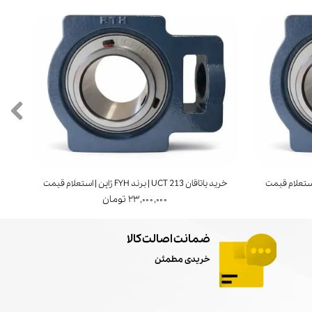
خرید یاتاقان UCT 213 | برند FYH ژاپن | استعلام قیمت
خرید ی
۲۳,۰۰۰,۰۰۰ تومان
ضمانت اصالت کالا
خریدی مطمئن