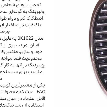
تحمل بارهای شعاعی بال
رولبرینگ به گونه‌ای ساخ
اصطکاک کم و دوام طولان
باکیفیت در ساختار ا
چرخشی
مدل BK1622 
آسان، در بسیاری از ک
خودروسازی، ماشین‌آلات
محدودیت فضا مواجه ه
مناسب برای سیستم‌های
د
FAG است که محصولات
قابل اعتماد در میان صنعت