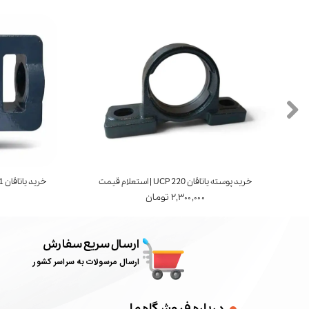
خرید پوسته یاتاقان UCP 220 | استعلام قیمت
خرید یاتاقان UCT 211 | برند FYH ژاپن | استعلام قیمت
۲,۳۰۰,۰۰۰ تومان
ارسال سریع سفارش
ارسال مرسولات به سراسر کشور
درباره فروشگاه ما