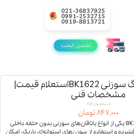
021-36837925
0991-2532715
0919-8813721
تضمین کیفیت
خرید رولبرینگ سوزنی BK1622استعلام قیمت|
مشخصات فنی
کد محصول: 759
۸۴۷,۰۰۰ تومان
رولبرینگ سوزنی BK1622 یکی از انواع یاتاقان‌های سوزنی بدون حلقه داخلی
رده و استفاده از سوزن‌های استوانه‌ای باریک، امکان