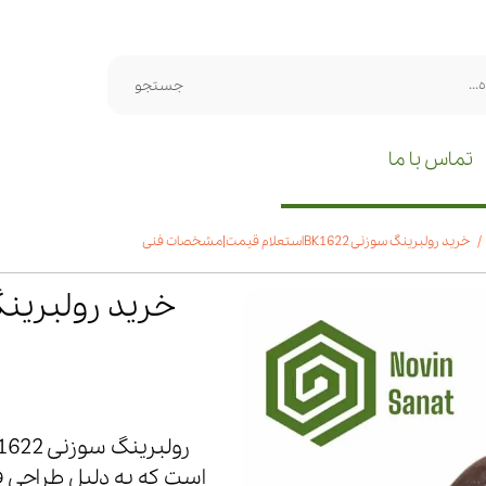
جستجو
تماس با ما
خرید رولبرینگ سوزنی BK1622استعلام قیمت|مشخصات فنی
است که به دلیل طراحی فش