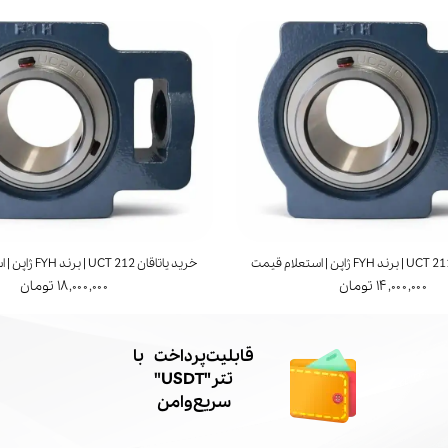
خرید یاتاقان UCT 212 | برند FYH ژاپن | استعلام قیمت
۱۴,۰۰۰,۰۰۰ تومان
۱۸,۰۰۰,۰۰۰ تومان
​قابلیت پرداخت با
تتر"USDT"
سریع و امن