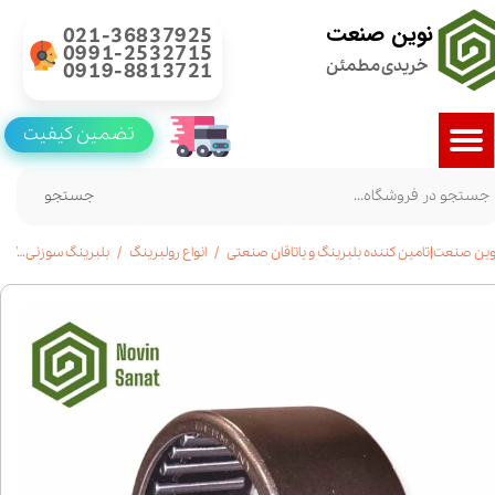
نوین صنعت
021-36837925
0991-2532715
خریدی مطمئن
0919-8813721
تضمین کیفیت
جستجو
وین صنعت|تامین کننده بلبرینگ و یاتاقان صنعتی
انواع رولبرینگ
بلبرینگ سوزنی
خری