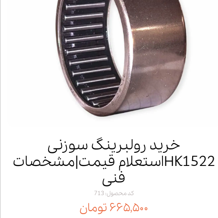
خرید رولبرینگ سوزنی
HK1522استعلام قیمت|مشخصات
فنی
کد محصول: 713
۶۶۵,۵۰۰ تومان