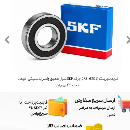
خرید بلبرینگ (6201‑2RS) برند SKF شیار عمیق واشر پلاستیکی | قیمت و مشخصات
خرید بل
۴۹۰,۰۰۰ تومان
ارسال سریع سفارش
​قابلیت پرداخت با
ارسال مرسولات به سراسر
تتر"USDT"
سریع و امن
کشور
ضمانت اصالت کالا