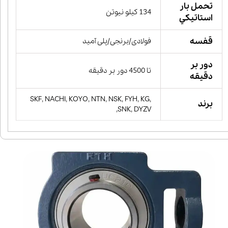
تحمل بار
134 کیلو نیوتن
استاتيكي
قفسه
فولادی/برنجی/پلی آمید
دور بر
تا 4500 دور بر دقیقه
دقیقه
SKF, NACHI, KOYO, NTN, NSK, FYH, KG,
برند
SNK, DYZV,