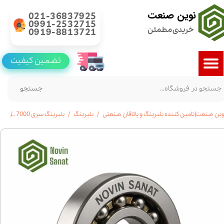
نوین صنعت
021-36837925
0991-2532715
خریدی مطمئن
0919-8813721
تضمین کیفیت
جستجو
وین صنعت|تامین کننده بلبرینگ و یاتاقان صنعتی
بلبرینگ
بلبرینگ سری 7000
بلبرینگ7220تما