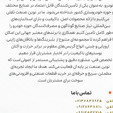
درو، به‌عنوان یکی از تأمین‌کنندگان قابل اعتماد در صنایع مختلف
 حوزه خودروسازی کشور شناخته می‌شود. ما در نوین صنعت تلاش
می‌کنیم با ارائه محصولات اصل، باکیفیت و دارای استانداردهای
بین‌المللی، نیاز صنایع گوناگون و مصرف‌کنندگان حوزه خودرو را
‌طور کامل تأمین کنیم. همکاری با برندهای معتبر جهانی این امکان
ا فراهم کرده تا مجموعه‌ای متنوع از بلبرینگ‌ها و یاتاقان‌های ژاپنی،
اروپایی و چینی، انواع گریس‌های مقاوم در برابر حرارت و اکتان
بوسترهای باکیفیت را در اختیار مشتریان قرار دهیم.
تخصص فنی، مشاوره دقیق و پشتیبانی مستمر از اصولی است که
نوین صنعت بر پایه آن فعالیت می‌کند. هدف ما ایجاد تجربه‌ای
مطمئن، سریع و حرفه‌ای در خرید قطعات صنعتی و افزودنی‌های
سوخت برای مشتریان است.
تماس با ما
فن:
02136837925
فن:
09128438810
فن:
09912532715