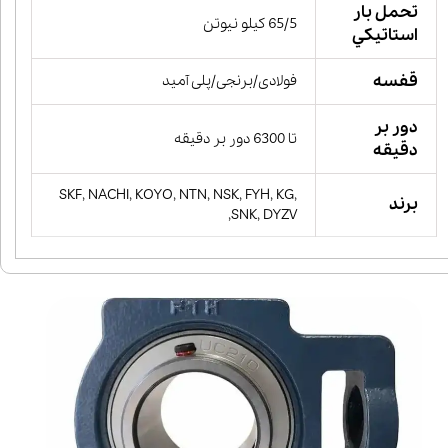
تحمل بار
65/5 کیلو نیوتن
استاتيكي
قفسه
فولادی/برنجی/پلی آمید
دور بر
تا 6300 دور بر دقیقه
دقیقه
SKF, NACHI, KOYO, NTN, NSK, FYH, KG,
برند
SNK, DYZV,