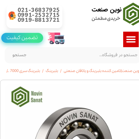
نوین صنعت
021-36837925
0991-2532715
خریدی مطمئن
0919-8813721
تضمین کیفیت
جستجو
وین صنعت|تامین کننده بلبرینگ و یاتاقان صنعتی
بلبرینگ
بلبرینگ سری 7000
بلبرینگ7215تما