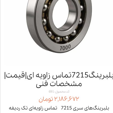
بلبرینگ7215تماس زاویه ای|قیمت|
مشخصات فنی
کد محصول: 691
۲,۱۸۶,۶۷۲ تومان
بلبرینگ‌های سری 7215 تماس زاویه‌ای تک ردیفه