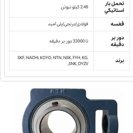
تحمل بار
2.49 کیلو نیوتن
استاتيكي
قفسه
فولادی/برنجی/پلی آمید
دور بر
تا 32000 دور بر دقیقه
دقیقه
SKF, NACHI, KOYO, NTN, NSK, FYH, KG,
برند
SNK, DYZV,