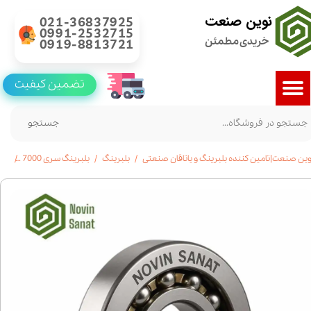
نوین صنعت
021-36837925
0991-2532715
خریدی مطمئن
0919-8813721
تضمین کیفیت
جستجو
وین صنعت|تامین کننده بلبرینگ و یاتاقان صنعتی
بلبرینگ
بلبرینگ سری 7000
بلبرینگ7002تما