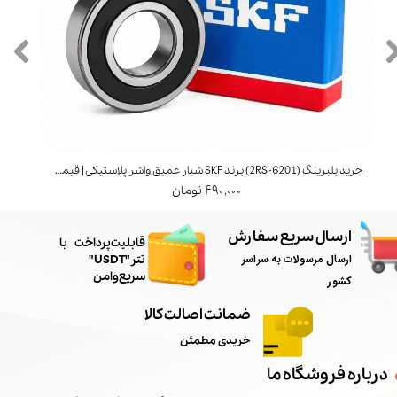
خرید بلبرینگ (6201‑2RS) برند SKF شیار عمیق واشر پلاستیکی | قیمت و مشخصات
خرید بل
۴۹۰,۰۰۰ تومان
ارسال سریع سفارش
​قابلیت پرداخت با
ارسال مرسولات به سراسر
تتر"USDT"
سریع و امن
کشور
ضمانت اصالت کالا
خریدی مطمئن
درباره فروشگاه ما