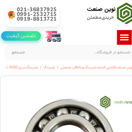
نوین صنعت
021-36837925
0991-2532715
خریدی مطمئن
0919-8813721
تضمین کیفیت
جستجو
وین صنعت|تامین کننده بلبرینگ و یاتاقان صنعتی
بلبرینگ
بلبرینگ سری 6300
بلبرینگ 6326 شی