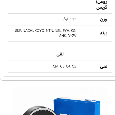
روغن/
گریس
وزن
13 کیلوگرم
SKF, NACHI, KOYO, NTN, NSK, FYH, KG,
برند
SNK, DYZV,
لقی
لقی
CM, C3, C4, C5