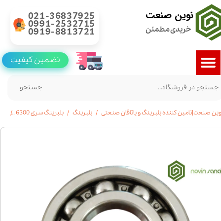
نوین صنعت
021-36837925
0991-2532715
خریدی مطمئن
0919-8813721
تضمین کیفیت
جستجو
وین صنعت|تامین کننده بلبرینگ و یاتاقان صنعتی
بلبرینگ
بلبرینگ سری 6300
بلبرینگ 6305 شی