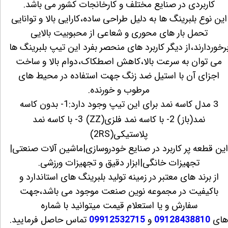
کاربردی در صنایع مختلف و کارخانجات کشور می باشد.
این نوع بلبرینگ ها به دلیل طراحی ساده،کارایی بالا و توانایی
تحمل بار های محوری و شعاعی از محبوبیت بالایی
رخوردارند،از دیگر کاربرد های منحصر بفرد این تیپ بلبرینگ ها
می توان به سرعت بالا،کاهش اصطکاک،دوام بالا و ساخت
اجزای آن با استیل ضد زنگ جهت استفاده در محیط های
مرطوب و خورنده.
مدل کاسه نمد برای این تیپ وجود دارد:1- بدون کاسه
3
نمد(باز) 2- با کاسه نمد فلزی(ZZ)
3- با کاسه نمد
پلاستیکی(2RS)
ین قطعه پر کاربرد در صنایع خودروسازی|ماشین آلات صنعتی|
تجهیزات خانگی|ابزار دقیق و تجهیزات ورزشی.
از برند های معتبر در زمینه تولید بلبرینگ های استاندارد و
باکیفیت در مجموعه نوین صنعت موجود می باشد،جهت
سفارش و یا استعلام قیمت میتوانید با شماره
ای
09128438810
و
09912532715
تماس حاصل فرمایید.