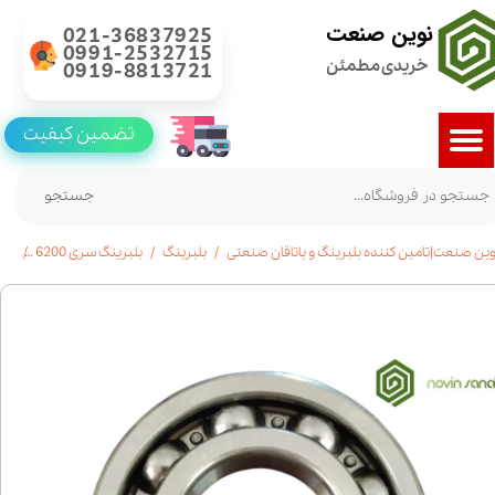
نوین صنعت
021-36837925
0991-2532715
خریدی مطمئن
0919-8813721
تضمین کیفیت
جستجو
وین صنعت|تامین کننده بلبرینگ و یاتاقان صنعتی
بلبرینگ
بلبرینگ سری 6200
بلبرینگ 6228 شی