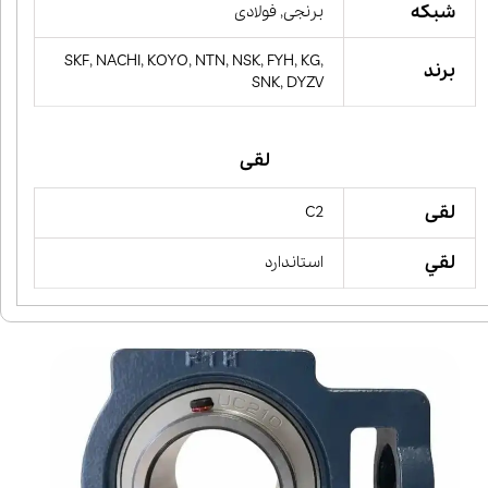
شبکه
برنجی, فولادی
SKF, NACHI, KOYO, NTN, NSK, FYH, KG,
برند
SNK, DYZV
لقی
لقی
C2
لقي
استاندارد